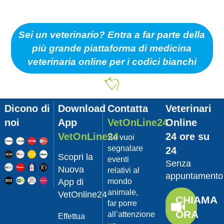
Sei un veterinario? Entra a far parte della
più grande piattaforma di medicina
veterinaria online per i codici bianchi
Dicono di
Download
Contatta
Veterinari
noi
App
VetOnLine24
Online
VetOnLine24
24 ore su
Se vuoi
segnalare
24
Scopri la
eventi
Senza
Nuova
relativi al
appuntamento
App di
mondo
animale,
VetOnline24
CHIAMA
far porre
ORA
all’attenzione
Effettua