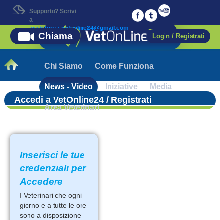
Supporto? Scrivi
a
assistenza.vetonline24@gmail.com
Chiama
Login / Registrati
Chi Siamo
Come Funziona
News - Video
Iniziative
Media
Accedi a VetOnline24 / Registrati
Area Veterinari
Inserisci le tue
credenziali per
Accedere
I Veterinari che ogni
giorno e a tutte le ore
sono a disposizione