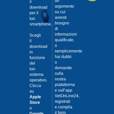
un
il
argomento
download
su cui
per il
avresti
tuo
bisogno
smartphone.
di
informazioni
Scegli
qualificate,
il
o
download
semplicemente
in
hai dubbi
funzione
o
del
domande
tuo
sulla
sistema
nostra
operativo.
piattaforma
Clicca
e sull’app
su
VetOnLine24,
Apple
registrati
Store
e compila
o
il form
Google