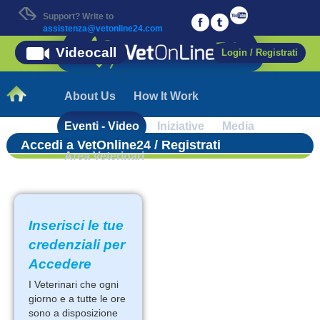
Support? Write to
assistenza@vetonline24.com
Videocall
Login / Registrati
About Us
How It Work
Eventi - Video
Iniziative
Media
Accedi a VetOnline24 / Registrati
Area Veterinari
Inserisci le tue
credenziali per
Accedere
I Veterinari che ogni
giorno e a tutte le ore
sono a disposizione