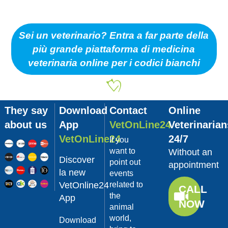
Sei un veterinario? Entra a far parte della
più grande piattaforma di medicina
veterinaria online per i codici bianchi
They say
Download
Contact
Online
about us
App
VetOnLine24
Veterinarian
VetOnLine24
24/7
If you
want to
Without an
Discover
point out
appointment
la new
events
VetOnline24
related to
CALL
the
App
NOW
animal
world,
Download