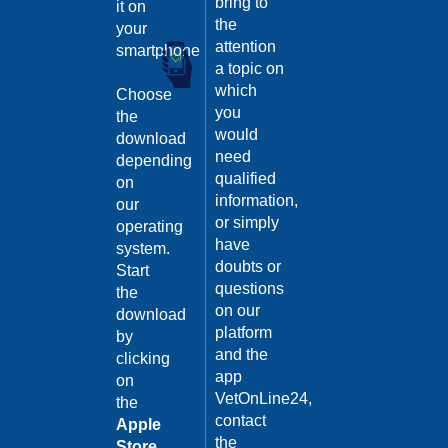
bring to
it on
the
your
attention
smartphone
a topic on
which
Choose
you
the
would
download
need
depending
qualified
on
information,
our
or simply
operating
have
system.
doubts or
Start
questions
the
on our
download
platform
by
and the
clicking
app
on
VetOnLine24,
the
contact
Apple
the
Store