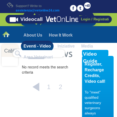
Support? Write to
assistenza@vetonline24.com
Videocall
Login / Registrati
About Us
How It Work
Eventi - Video
Iniziative
Media
Categorie
Video
Area Veterinari
Guide
Register,
No record meets the search
Recharge
criteria
Credits,
Video call!
1
2
To "meet"
qualified
veterinary
04/10/201
surgeons
always
Displasia