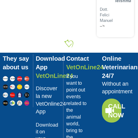
leishmanio
Dott.
Felici
Manuel
-->
Guarda
02/02/201
il video
La
sterilizzaz
They say
Download
Contact
Online
Dott.
about us
App
VetOnLine24
Veterinarian
Domenico
Tomei
VetOnLine24
24/7
If you
Guarda
want to
Without an
Discover
il video
point out
appointment
02/02/201
la new
events
VetOnline24
related to
Tumore
CALL
the
mammario
App
NOW
animal
Dott.
world,
Domenico
Download
Tomei
bring to
it on
the