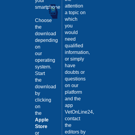
your
Guarda
attention
smartphone
il video
a topic on
02/02/201
which
Choose
Intervento
you
the
di
would
download
sterilizzaz
need
depending
Dott.
qualified
on
Domenico
information,
our
Tomei
or simply
operating
Guarda
have
system.
il video
04/10/201
doubts or
Start
questions
the
Malattie
on our
infettive:
download
platform
Il
by
Tetano
and the
clicking
app
on
Dott.ssa
VetOnLine24,
Maria
the
Grazia
contact
Apple
Iorino
the
Store
04/10/201
editors by
or
Guarda