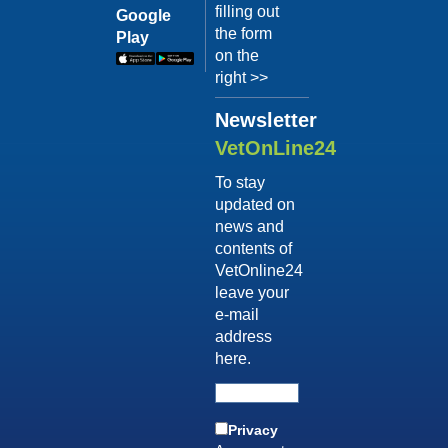
Terapia
filling out
il video
Google
comportam
the form
Play
Dott.
on the
Luca
right >>
Buti
Newsletter
Guarda
il video
VetOnLine24
04/10/201
To stay
Consigli
updated on
sull'adozi
news and
Dott.ssa
contents of
Simona
VetOnline24
D'Innocenzo
leave your
Guarda
e-mail
il video
address
04/10/201
here.
Vizi di
forma
post-
Privacy
vendita