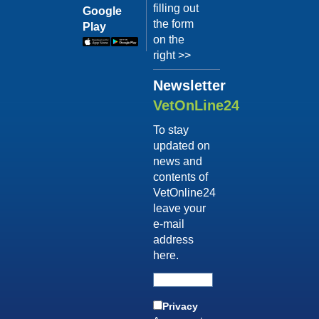
Terapia
filling out
il video
Google
comportam
the form
Play
Dott.
on the
Luca
right >>
Buti
Newsletter
Guarda
il video
VetOnLine24
04/10/201
To stay
Consigli
updated on
sull'adozi
news and
Dott.ssa
contents of
Simona
VetOnline24
D'Innocenzo
leave your
Guarda
e-mail
il video
address
04/10/201
here.
Vizi di
forma
post-
Privacy
vendita