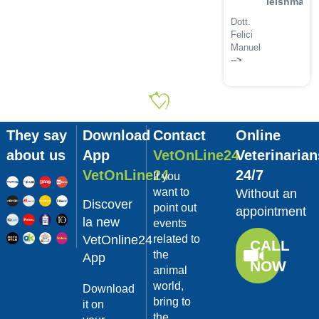
leishmanio
Dott.
Felici
Manuel
-->
Guarda
02/02/201
il video
La
sterilizzaz
They say
Download
Contact
Online
Dott.
about us
App
VetOnLine24
Veterinarian
Domenico
Tomei
VetOnLine24
24/7
If you
Guarda
want to
Without an
Discover
il video
point out
appointment
02/02/201
la new
events
VetOnline24
related to
Tumore
CALL
the
mammario
App
NOW
animal
Dott.
world,
Domenico
Download
Tomei
bring to
it on
the