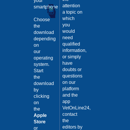
your
Guarda
attention
smartphone
il video
a topic on
02/02/201
which
Choose
Intervento
you
the
di
would
download
sterilizzaz
need
depending
Dott.
qualified
on
Domenico
information,
our
Tomei
or simply
operating
Guarda
have
system.
il video
04/10/201
doubts or
Start
questions
the
Malattie
on our
infettive:
download
platform
Il
by
Tetano
and the
clicking
app
on
Dott.ssa
VetOnLine24,
Maria
the
Grazia
contact
Apple
Iorino
the
Store
04/10/201
editors by
or
Guarda