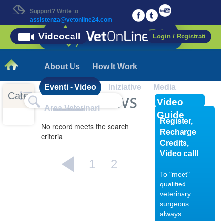
Support? Write to
assistenza@vetonline24.com
Videocall
Login / Registrati
About Us
How It Work
Eventi - Video
Iniziative
Media
Categorie
Video
Area Veterinari
Guide
Register,
No record meets the search
Recharge
criteria
Credits,
Video call!
1
2
To "meet"
qualified
veterinary
04/10/201
surgeons
always
Displasia