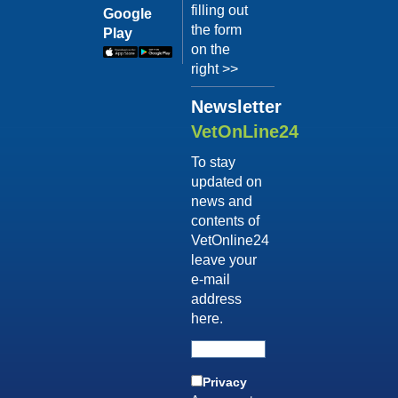
Terapia
filling out
il video
Google
comportam
the form
Play
Dott.
on the
Luca
right >>
Buti
Newsletter
Guarda
il video
VetOnLine24
04/10/201
To stay
Consigli
updated on
sull'adozi
news and
Dott.ssa
contents of
Simona
VetOnline24
D'Innocenzo
leave your
Guarda
e-mail
il video
address
04/10/201
here.
Vizi di
forma
post-
Privacy
vendita