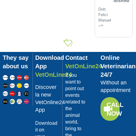
leishmanio
Dott.
Felici
Manuel
-->
Guarda
02/02/201
il video
La
sterilizzaz
They say
Download
Contact
Online
Dott.
about us
App
VetOnLine24
Veterinarian
Domenico
Tomei
VetOnLine24
24/7
If you
Guarda
want to
Without an
Discover
il video
point out
appointment
02/02/201
la new
events
VetOnline24
related to
Tumore
CALL
the
mammario
App
NOW
animal
Dott.
world,
Domenico
Download
Tomei
bring to
it on
the