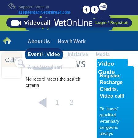
Support? Write to
assistenza@vetonline24.com
Videocall
Login / Registrati
About Us
How It Work
Eventi - Video
Iniziative
Media
Categorie
Video
Area Veterinari
Guide
Register,
No record meets the search
Recharge
criteria
Credits,
Video call!
1
2
To "meet"
qualified
veterinary
04/10/201
surgeons
always
Displasia