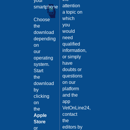
your
Guarda
attention
smartphone
il video
a topic on
02/02/201
which
Choose
Intervento
you
the
di
would
download
sterilizzaz
need
depending
Dott.
qualified
on
Domenico
information,
our
Tomei
or simply
operating
Guarda
have
system.
il video
04/10/201
doubts or
Start
questions
the
Malattie
on our
infettive:
download
platform
Il
by
Tetano
and the
clicking
app
on
Dott.ssa
VetOnLine24,
Maria
the
Grazia
contact
Apple
Iorino
the
Store
04/10/201
editors by
or
Guarda