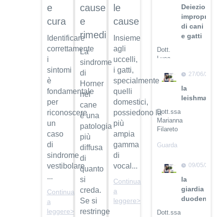
cause
e
le
Deiezioni
improprie
e
cura
cause
di cani
rimedi
e gatti
Identificare
Insieme
correttamente
agli
Dott.
La
Luca
i
uccelli,
sindrome
Buti
sintomi
i gatti,
di
27/06/201
è
specialmente
Guarda
Horner
la
fondamentale
quelli
il video
nel
leishmanio
per
domestici,
cane
Dott.ssa
riconoscere
possiedono la
è una
Marianna
un
più
patologia
Filareto
caso
ampia
più
di
gamma
Guarda
diffusa
il video
sindrome
di
di
09/05/201
vestibolare
vocal...
quanto
...
la
si
Continua
giardia
creda.
a
Continua
duodenali
Se si
leggere>
a
restringe
leggere>
Dott.ssa