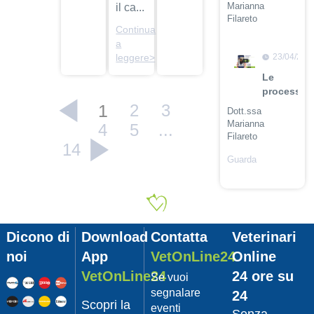
Marianna
il ca...
Filareto
Continua
Guarda
a
il video
23/04/201
leggere>
Le
procession
1
2
3
Dott.ssa
Marianna
4
5
...
Filareto
14
Guarda
il video
23/04/201
Adozione
Pet
Dicono di
Download
Contatta
Veterinari
con
Leishmani
noi
App
VetOnLine24
Online
Dott.
VetOnLine24
24 ore su
Se vuoi
Felici
segnalare
24
Manuel
Scopri la
eventi