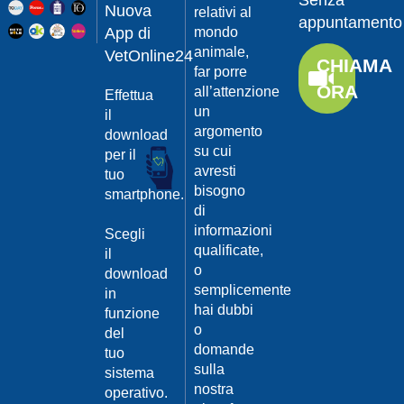
Senza
Guarda
20/04/201
Nuova
relativi al
appuntamento
il video
App di
mondo
Protegger
animale,
da
VetOnline24
CHIAMA
leishmanio
far porre
ORA
all’attenzione
Effettua
Dott.
un
Felici
il
Manuel
argomento
download
su cui
per il
Guarda
avresti
tuo
il video
20/04/201
bisogno
smartphone.
La
di
Leishmanio
informazioni
Scegli
cause
qualificate,
il
e
o
download
contagio
semplicemente
in
Dott.
hai dubbi
funzione
Felici
o
del
Manuel
20/04/201
domande
tuo
Guarda
sulla
sistema
Prevenire
il video
nostra
la
operativo.