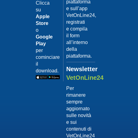
piattaforma
leishmanio
Clicca
e sull’app
su
Dott.
VetOnLine24,
Felici
Apple
Manuel
registrati
Store
e compila
o
Guarda
il form
Google
il video
02/02/201
all’interno
Play
La
della
per
sterilizzaz
piattaforma.
cominciare
Dott.
il
Domenico
Newsletter
download.
Tomei
VetOnLine24
Guarda
Per
il video
rimanere
02/02/201
sempre
Tumore
aggiornato
mammario
sulle novità
Dott.
e sui
Domenico
contenuti di
Tomei
VetOnLine24