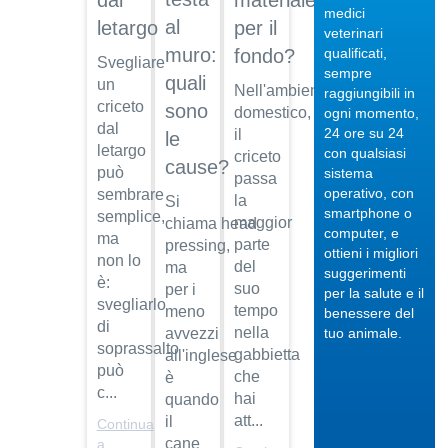
dal
materiale
medici
al
letargo
per il
veterinari
muro:
qualificati,
fondo?
Svegliare
sempre
quali
un
Nell'ambiente
raggiungibili in
criceto
sono
04/10/201
domestico,
ogni momento,
dal
24 ore su 24
il
le
Veterinario
letargo
con qualsiasi
criceto
di
cause?
può
sistema
fiducia
passa
operativo, con
sembrare
la
Si
Dott.
smartphone o
semplice,
maggior
chiama head
Maurizio
computer, e
ma
Albano
parte
pressing,
ottieni i migliori
non lo
del
ma
suggerimenti
Guarda
è:
suo
per i
per la salute e il
il video
04/10/201
svegliarlo
tempo
meno
benessere del
Regalare
di
nella
avvezzi
tuo animale.
un pet
soprassalto
gabbietta
all'inglese
può
Dott.
che
è
c...
Maurizio
hai
quando
Albano
att...
il
Continua
cane
Guarda
a