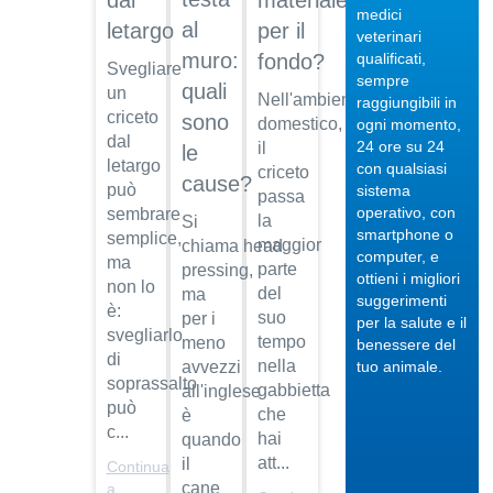
dal
materiale
medici
al
letargo
per il
veterinari
muro:
qualificati,
fondo?
Svegliare
sempre
quali
un
Nell'ambiente
raggiungibili in
criceto
sono
04/10/201
domestico,
ogni momento,
dal
24 ore su 24
il
le
Veterinario
letargo
con qualsiasi
criceto
di
cause?
può
sistema
fiducia
passa
operativo, con
sembrare
la
Si
Dott.
smartphone o
semplice,
maggior
chiama head
Maurizio
computer, e
ma
Albano
parte
pressing,
ottieni i migliori
non lo
del
ma
suggerimenti
Guarda
è:
suo
per i
per la salute e il
il video
04/10/201
svegliarlo
tempo
meno
benessere del
Regalare
di
nella
avvezzi
tuo animale.
un pet
soprassalto
gabbietta
all'inglese
può
Dott.
che
è
c...
Maurizio
hai
quando
Albano
att...
il
Continua
cane
Guarda
a