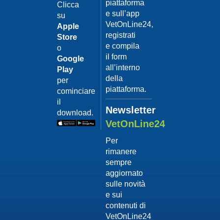
piattaforma
leishmanio
Clicca
e sull’app
su
Dott.
VetOnLine24,
Felici
Apple
Manuel
registrati
Store
e compila
o
Guarda
il form
Google
il video
02/02/201
all’interno
Play
La
della
per
sterilizzaz
piattaforma.
cominciare
Dott.
il
Domenico
Newsletter
download.
Tomei
VetOnLine24
Guarda
Per
il video
rimanere
02/02/201
sempre
Tumore
aggiornato
mammario
sulle novità
Dott.
e sui
Domenico
contenuti di
Tomei
VetOnLine24