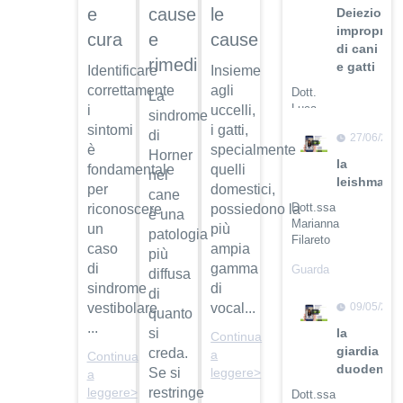
cause
e
le
Deiezioni
improprie
e
cura
cause
di cani
rimedi
e gatti
Identificare
Insieme
correttamente
agli
Dott.
La
Luca
i
uccelli,
sindrome
Buti
sintomi
i gatti,
di
27/06/201
è
specialmente
Guarda
Horner
la
fondamentale
quelli
il video
nel
leishmanio
per
domestici,
cane
Dott.ssa
riconoscere
possiedono la
è una
Marianna
un
più
patologia
Filareto
caso
ampia
più
di
gamma
Guarda
diffusa
il video
sindrome
di
di
09/05/201
vestibolare
vocal...
quanto
...
la
si
Continua
giardia
creda.
a
Continua
duodenali
Se si
leggere>
a
restringe
leggere>
Dott.ssa