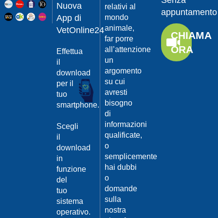
Senza
Guarda
20/04/201
Nuova
relativi al
appuntamento
il video
App di
mondo
Protegger
animale,
da
VetOnline24
CHIAMA
leishmanio
far porre
ORA
all’attenzione
Effettua
Dott.
un
Felici
il
Manuel
argomento
download
su cui
per il
Guarda
avresti
tuo
il video
20/04/201
bisogno
smartphone.
La
di
Leishmanio
informazioni
Scegli
cause
qualificate,
il
e
o
download
contagio
semplicemente
in
Dott.
hai dubbi
funzione
Felici
o
del
Manuel
20/04/201
domande
tuo
Guarda
sulla
sistema
Prevenire
il video
nostra
la
operativo.