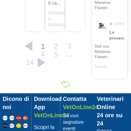
Marianna
il ca...
Filareto
Continua
Guarda
a
il video
23/04/201
leggere>
Le
procession
1
2
3
Dott.ssa
Marianna
4
5
...
Filareto
14
Guarda
il video
23/04/201
Adozione
Pet
Dicono di
Download
Contatta
Veterinari
con
Leishmani
noi
App
VetOnLine24
Online
Dott.
VetOnLine24
24 ore su
Se vuoi
Felici
segnalare
24
Manuel
Scopri la
eventi