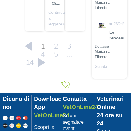
Marianna
il ca...
Filareto
Continua
Guarda
a
il video
23/04/201
leggere>
Le
procession
1
2
3
Dott.ssa
Marianna
4
5
...
Filareto
14
Guarda
il video
23/04/201
Adozione
Pet
Dicono di
Download
Contatta
Veterinari
con
Leishmani
noi
App
VetOnLine24
Online
Dott.
VetOnLine24
24 ore su
Se vuoi
Felici
segnalare
24
Manuel
Scopri la
eventi