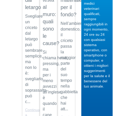
dal
materiale
medici
al
letargo
per il
veterinari
muro:
qualificati,
fondo?
Svegliare
sempre
quali
un
Nell'ambiente
raggiungibili in
criceto
sono
04/10/201
domestico,
ogni momento,
dal
24 ore su 24
il
le
Veterinario
letargo
con qualsiasi
criceto
di
cause?
può
sistema
fiducia
passa
operativo, con
sembrare
la
Si
Dott.
smartphone o
semplice,
maggior
chiama head
Maurizio
computer, e
ma
Albano
parte
pressing,
ottieni i migliori
non lo
del
ma
suggerimenti
Guarda
è:
suo
per i
per la salute e il
il video
04/10/201
svegliarlo
tempo
meno
benessere del
Regalare
di
nella
avvezzi
tuo animale.
un pet
soprassalto
gabbietta
all'inglese
può
Dott.
che
è
c...
Maurizio
hai
quando
Albano
att...
il
Continua
cane
Guarda
a