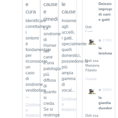
cause
e
le
Deiezioni
improprie
e
cura
cause
di cani
rimedi
e gatti
Identificare
Insieme
correttamente
agli
Dott.
La
Luca
i
uccelli,
sindrome
Buti
sintomi
i gatti,
di
27/06/201
è
specialmente
Guarda
Horner
la
fondamentale
quelli
il video
nel
leishmanio
per
domestici,
cane
Dott.ssa
riconoscere
possiedono la
è una
Marianna
un
più
patologia
Filareto
caso
ampia
più
di
gamma
Guarda
diffusa
il video
sindrome
di
di
09/05/201
vestibolare
vocal...
quanto
...
la
si
Continua
giardia
creda.
a
Continua
duodenali
Se si
leggere>
a
restringe
leggere>
Dott.ssa