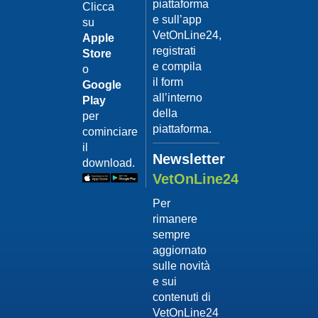
piattaforma
leishmanio
Clicca
e sull’app
su
Dott.
VetOnLine24,
Felici
Apple
Manuel
registrati
Store
e compila
o
Guarda
il form
Google
il video
02/02/201
all’interno
Play
La
della
per
sterilizzaz
piattaforma.
cominciare
Dott.
il
Domenico
Newsletter
download.
Tomei
VetOnLine24
Guarda
Per
il video
rimanere
02/02/201
sempre
Tumore
aggiornato
mammario
sulle novità
Dott.
e sui
Domenico
contenuti di
Tomei
VetOnLine24