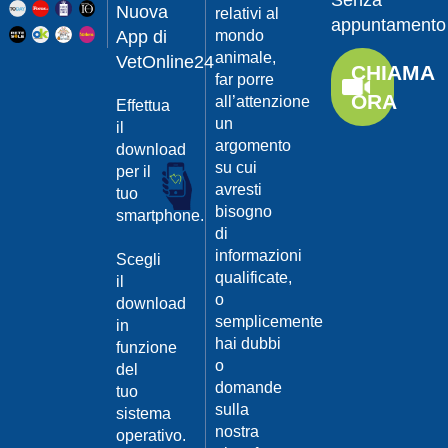
Senza
Guarda
20/04/201
Nuova
relativi al
appuntamento
il video
App di
mondo
Protegger
animale,
da
VetOnline24
CHIAMA
leishmanio
far porre
ORA
all’attenzione
Effettua
Dott.
un
Felici
il
Manuel
argomento
download
su cui
per il
Guarda
avresti
tuo
il video
20/04/201
bisogno
smartphone.
La
di
Leishmanio
informazioni
Scegli
cause
qualificate,
il
e
o
download
contagio
semplicemente
in
Dott.
hai dubbi
funzione
Felici
o
del
Manuel
20/04/201
domande
tuo
Guarda
sulla
sistema
Prevenire
il video
nostra
la
operativo.