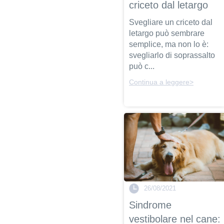
criceto dal letargo
Svegliare un criceto dal
letargo può sembrare
semplice, ma non lo è:
svegliarlo di soprassalto
può c...
Continua a leggere>
26/08/2021
Sindrome
vestibolare nel cane: