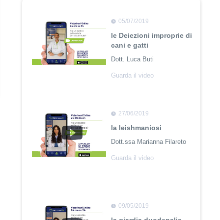
05/07/2019
le Deiezioni improprie di
cani e gatti
Dott. Luca Buti
Guarda il video
27/06/2019
la leishmaniosi
Dott.ssa Marianna Filareto
Guarda il video
09/05/2019