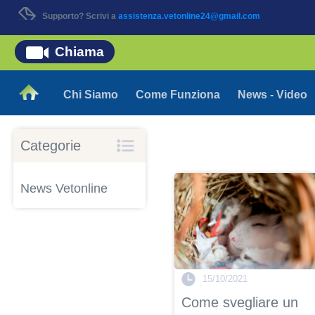
Supporto? Scrivi a
assistenza.vetonline24@gmail.com
Chiama
Chi Siamo
Come Funziona
News - Video
Categorie
News Vetonline
15/10/2021
Come svegliare un