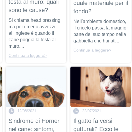
testa al muro: quali
quale materiale per il
sono le cause?
fondo?
Si chiama head pressing,
Nell'ambiente domestico,
ma per i meno avvezzi
il criceto passa la maggior
all'inglese è quando il
parte del suo tempo nella
cane poggia la testa al
gabbietta che hai att...
muro....
Continua a leggere>
Continua a leggere>
12/08/2021
22/07/2021
Sindrome di Horner
Il gatto fa versi
nel cane: sintomi,
gutturali? Ecco le