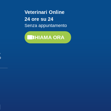
Guarda il video
Veterinari Online
24 ore su 24
20/04/2018
Senza appuntamento
Proteggere da
leishmaniosi
CHIAMA ORA
Dott. Felici Manuel
Guarda il video
,
o
20/04/2018
La Leishmaniosi, cause
e contagio
Dott. Felici Manuel
Guarda il video