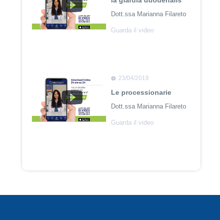
la giardia duodenalis
Dott.ssa Marianna Filareto
Guarda il video
23/04/2019
Le processionarie
Dott.ssa Marianna Filareto
Guarda il video
23/04/2018
Adozione Pet con
Leishmaniosi
Dott. Felici Manuel