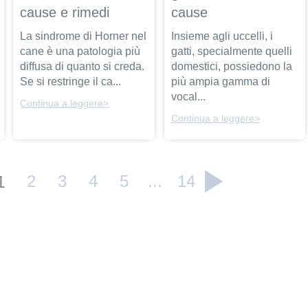
cause e rimedi
cause
La sindrome di Horner nel
Insieme agli uccelli, i
cane è una patologia più
gatti, specialmente quelli
diffusa di quanto si creda.
domestici, possiedono la
Se si restringe il ca...
più ampia gamma di
vocal...
Continua a leggere>
Continua a leggere>
1
2
3
4
5
...
14