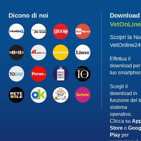
Dicono di noi
Download
VetOnLin
Scopri la N
VetOnline24
Effettua il
download per 
tuo smartpho
Scegli il
download in
funzione del 
sistema
operativo.
Clicca su
App
Store
o
Goog
Play
per