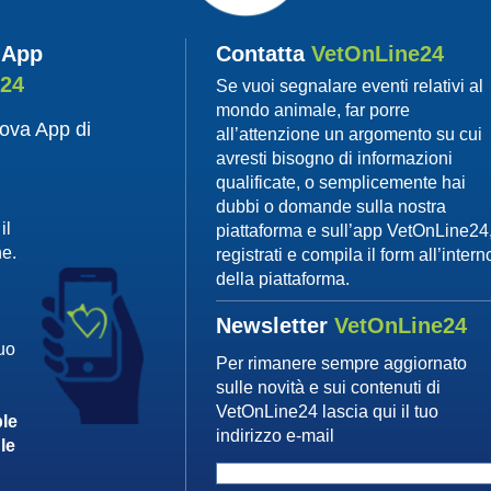
 App
Contatta
VetOnLine24
e24
Se vuoi segnalare eventi relativi al
mondo animale, far porre
uova App di
all’attenzione un argomento su cui
avresti bisogno di informazioni
qualificate, o semplicemente hai
dubbi o domande sulla nostra
il
piattaforma e sull’app VetOnLine24
ne.
registrati e compila il form all’intern
della piattaforma.
Newsletter
VetOnLine24
tuo
Per rimanere sempre aggiornato
sulle novità e sui contenuti di
VetOnLine24 lascia qui il tuo
le
indirizzo e-mail
le