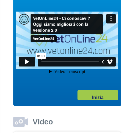
Guarda il video
04/10/2017
Garanzie post vendita
Dott. Maurizio Albano
Guarda il video
04/10/2017
Inizia
Adozione
Dott. Maurizio Albano
Guarda il video
Video