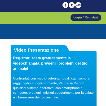
Login / Registrati
04/10/2017
Video Presentazione
Veterinario di fiducia
Registrati, testa gratuitamente la
Dott. Maurizio Albano
videochiamata, previeni i problemi del tuo
Guarda il video
animale!
Confrontati con medici veterinari qualificati, sempre
raggiungibili in ogni momento, 24 ore su 24 con
qualsiasi sistema operativo, con smartphone o
04/10/2017
computer, e ottieni i migliori suggerimenti per la salute
Regalare un pet
e il benessere del tuo animale.
Dott. Maurizio Albano