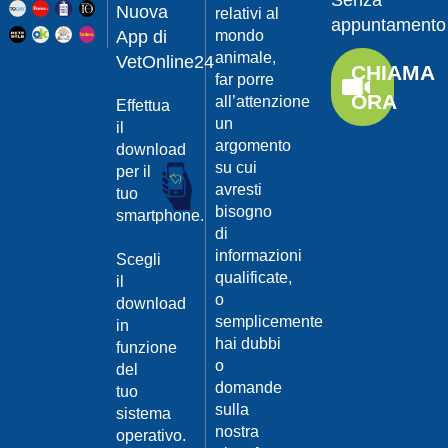
Senza
Guarda
20/04/201
Nuova
relativi al
appuntamento
il video
App di
mondo
Protegger
animale,
da
VetOnline24
CHIAMA
leishmanio
far porre
ORA
all’attenzione
Effettua
Dott.
un
Felici
il
Manuel
argomento
download
su cui
per il
Guarda
avresti
tuo
il video
20/04/201
bisogno
smartphone.
La
di
Leishmanio
informazioni
Scegli
cause
qualificate,
il
e
o
download
contagio
semplicemente
in
Dott.
hai dubbi
funzione
Felici
o
del
Manuel
20/04/201
domande
tuo
Guarda
sulla
sistema
Prevenire
il video
nostra
la
operativo.