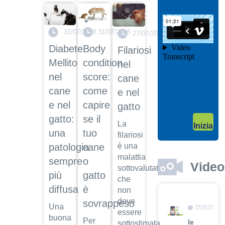
il video
04/10/201
31/07/2018
31/07/2018
Garanzie
27/07/2018
post
Body
Diabete
Filariosi
vendita
condition
Mellito
nel
Dott.
score:
nel
cane
Maurizio
Albano
come
cane
e nel
Guarda
capire
e nel
gatto
il video
04/10/201
se il
gatto:
La
Inizia
Adozione
tuo
una
filariosi
Dott.
cane
è una
patologia
Maurizio
malattia
o
sempre
Albano
Video
sottovalutata
gatto
più
Guarda
che
il video
è
diffusa
non
deve
sovrappeso
Una
05/07/201
essere
buona
Per
le
sottostimata.