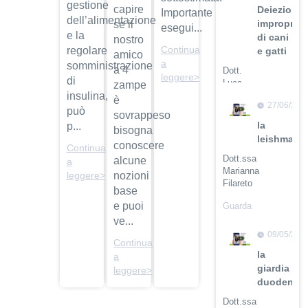
gestione
capire
Deiezioni
Importante
dell’alimentazione
improprie
se il
esegui...
e la
di cani
nostro
Continua
regolare
e gatti
amico
a
somministrazione
a 4
Dott.
leggere>
di
Luca
zampe
insulina,
Buti
è
27/06/201
può
sovrappeso
Guarda
la
p...
bisogna
il video
leishmanio
conoscere
Continua
Dott.ssa
alcune
a
Marianna
nozioni
leggere>
Filareto
base
e puoi
Guarda
il video
ve...
09/05/201
Continua
la
a
giardia
leggere>
duodenali
Dott.ssa