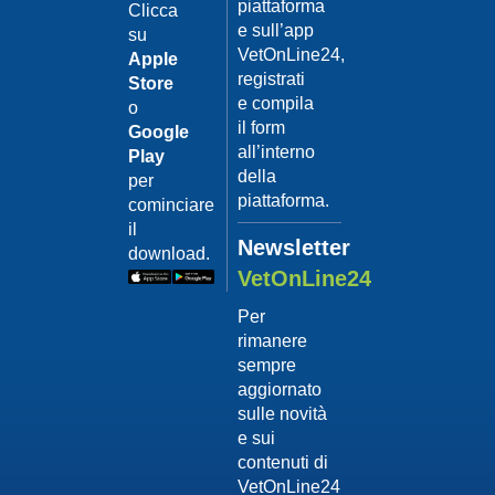
piattaforma
leishmanio
Clicca
e sull’app
su
Dott.
VetOnLine24,
Felici
Apple
Manuel
registrati
Store
e compila
o
Guarda
il form
Google
il video
02/02/201
all’interno
Play
La
della
per
sterilizzaz
piattaforma.
cominciare
Dott.
il
Domenico
Newsletter
download.
Tomei
VetOnLine24
Guarda
Per
il video
rimanere
02/02/201
sempre
Tumore
aggiornato
mammario
sulle novità
Dott.
e sui
Domenico
contenuti di
Tomei
VetOnLine24