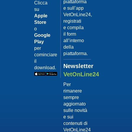
piattaforma
leishmanio
Clicca
e sull’app
su
Dott.
VetOnLine24,
Felici
Apple
Manuel
registrati
Store
e compila
o
Guarda
il form
Google
il video
02/02/201
all’interno
Play
La
della
per
sterilizzaz
piattaforma.
cominciare
Dott.
il
Domenico
Newsletter
download.
Tomei
VetOnLine24
Guarda
Per
il video
rimanere
02/02/201
sempre
Tumore
aggiornato
mammario
sulle novità
Dott.
e sui
Domenico
contenuti di
Tomei
VetOnLine24