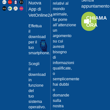
Senza
Guarda
20/04/201
Nuova
relativi al
appuntamento
il video
App di
mondo
Protegger
animale,
da
VetOnline24
CHIAMA
leishmanio
far porre
ORA
all’attenzione
Effettua
Dott.
un
Felici
il
Manuel
argomento
download
su cui
per il
Guarda
avresti
tuo
il video
20/04/201
bisogno
smartphone.
La
di
Leishmanio
informazioni
Scegli
cause
qualificate,
il
e
o
download
contagio
semplicemente
in
Dott.
hai dubbi
funzione
Felici
o
del
Manuel
20/04/201
domande
tuo
Guarda
sulla
sistema
Prevenire
il video
nostra
la
operativo.