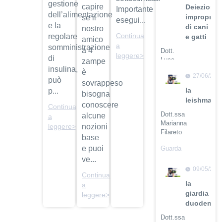
gestione
capire
Deiezioni
Importante
dell’alimentazione
improprie
se il
esegui...
e la
di cani
nostro
Continua
regolare
e gatti
amico
a
somministrazione
a 4
Dott.
leggere>
di
Luca
zampe
insulina,
Buti
è
27/06/201
può
sovrappeso
Guarda
la
p...
bisogna
il video
leishmanio
conoscere
Continua
Dott.ssa
alcune
a
Marianna
nozioni
leggere>
Filareto
base
e puoi
Guarda
il video
ve...
09/05/201
Continua
la
a
giardia
leggere>
duodenali
Dott.ssa