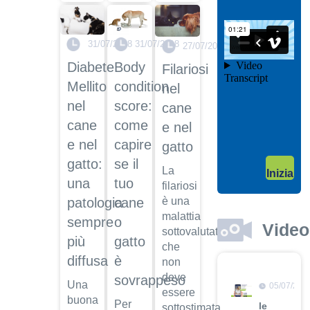
il video
04/10/201
31/07/2018
31/07/2018
Garanzie
27/07/2018
post
Body
Diabete
Filariosi
vendita
condition
Mellito
nel
Dott.
score:
nel
cane
Maurizio
Albano
come
cane
e nel
Guarda
capire
e nel
gatto
il video
04/10/201
se il
gatto:
La
Inizia
Adozione
tuo
una
filariosi
Dott.
cane
è una
patologia
Maurizio
malattia
o
sempre
Albano
Video
sottovalutata
gatto
più
Guarda
che
il video
è
diffusa
non
deve
sovrappeso
Una
05/07/201
essere
buona
Per
le
sottostimata.