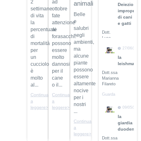
2
ad
animali
Deiezioni
settimane
ottobre
improprie
Belle
di vita
fate
di cani
e
la
attenzione
e gatti
salubri
percentuale
ai
Dott.
negli
di
forasacchi:
Luca
ambienti,
mortalità
possono
Buti
27/06/201
ma
per
essere
Guarda
alcune
un
molto
la
il video
piante
leishmanio
cucciolo
dannosi
possono
è
per il
Dott.ssa
essere
molto
cane
Marianna
altamente
Filareto
al...
o il...
nocive
Guarda
Continua
Continua
per i
il video
a
a
nostri
leggere>
leggere>
09/05/201
...
la
Continua
giardia
a
duodenali
leggere>
Dott.ssa