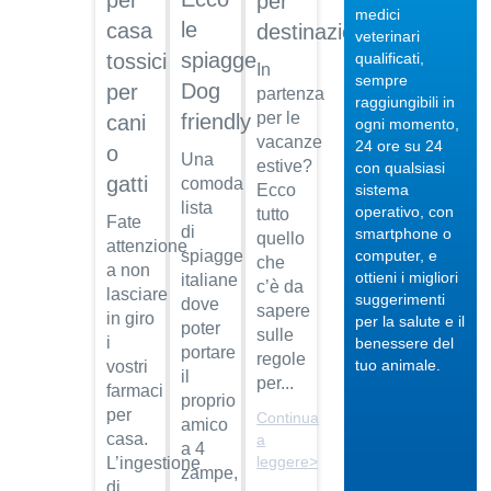
per
per
medici
le
casa
destinazione
veterinari
spiagge
qualificati,
tossici
In
sempre
Dog
per
partenza
raggiungibili in
per le
friendly
cani
04/10/201
ogni momento,
vacanze
24 ore su 24
o
Veterinario
Una
estive?
con qualsiasi
di
gatti
comoda
Ecco
sistema
fiducia
lista
operativo, con
tutto
Fate
Dott.
di
smartphone o
quello
attenzione
Maurizio
computer, e
spiagge
che
Albano
a non
ottieni i migliori
italiane
c’è da
lasciare
suggerimenti
Guarda
dove
sapere
in giro
per la salute e il
il video
04/10/201
poter
sulle
i
benessere del
portare
Regalare
regole
tuo animale.
vostri
il
un pet
per...
farmaci
proprio
Dott.
per
Continua
amico
Maurizio
casa.
a
a 4
Albano
leggere>
L’ingestione
zampe,
Guarda
di