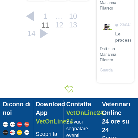
Marianna
Filareto
1
...
10
Guarda
11
12
13
il video
23/04/201
14
Le
procession
Dott.ssa
Marianna
Filareto
Guarda
il video
23/04/201
Adozione
Pet
Dicono di
Download
Contatta
Veterinari
con
Leishmani
noi
App
VetOnLine24
Online
Dott.
VetOnLine24
24 ore su
Se vuoi
Felici
segnalare
24
Manuel
Scopri la
eventi