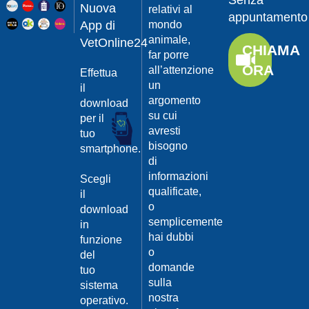
Senza
Guarda
20/04/201
Nuova
relativi al
appuntamento
il video
App di
mondo
Protegger
animale,
da
VetOnline24
CHIAMA
leishmanio
far porre
ORA
all’attenzione
Effettua
Dott.
un
Felici
il
Manuel
argomento
download
su cui
per il
Guarda
avresti
tuo
il video
20/04/201
bisogno
smartphone.
La
di
Leishmanio
informazioni
Scegli
cause
qualificate,
il
e
o
download
contagio
semplicemente
in
Dott.
hai dubbi
funzione
Felici
o
del
Manuel
20/04/201
domande
tuo
Guarda
sulla
sistema
Prevenire
il video
nostra
la
operativo.