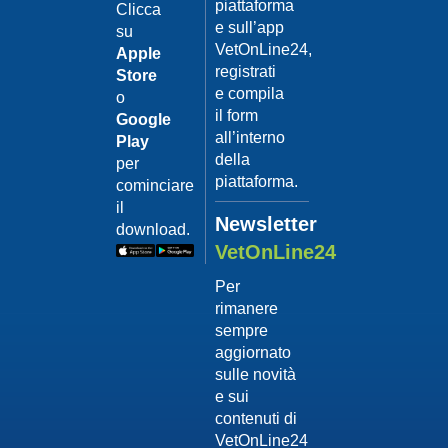
piattaforma
leishmanio
Clicca
e sull’app
su
Dott.
VetOnLine24,
Felici
Apple
Manuel
registrati
Store
e compila
o
Guarda
il form
Google
il video
02/02/201
all’interno
Play
La
della
per
sterilizzaz
piattaforma.
cominciare
Dott.
il
Domenico
Newsletter
download.
Tomei
VetOnLine24
Guarda
Per
il video
rimanere
02/02/201
sempre
Tumore
aggiornato
mammario
sulle novità
Dott.
e sui
Domenico
contenuti di
Tomei
VetOnLine24