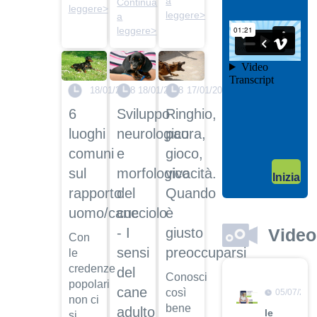
a
Continua
leggere>
il video
leggere>
a
04/10/201
leggere>
Garanzie
post
vendita
18/01/2018
18/01/2018
17/01/2018
Dott.
Maurizio
6
Sviluppo
Ringhio,
Albano
luoghi
neurologico
paura,
Guarda
comuni
e
gioco,
il video
04/10/201
sul
morfologico
vivacità.
Inizia
Adozione
rapporto
del
Quando
Dott.
uomo/cane
cucciolo
è
Maurizio
Albano
Video
- I
giusto
Con
Guarda
sensi
preoccuparsi
le
il video
credenze
del
Conosci
popolari
cane
così
05/07/201
non ci
bene
adulto
le
si