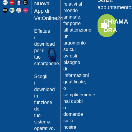
Senza
Guarda
20/04/201
Nuova
relativi al
appuntamento
il video
App di
mondo
Protegger
animale,
da
VetOnline24
CHIAMA
leishmanio
far porre
ORA
all’attenzione
Effettua
Dott.
un
Felici
il
Manuel
argomento
download
su cui
per il
Guarda
avresti
tuo
il video
20/04/201
bisogno
smartphone.
La
di
Leishmanio
informazioni
Scegli
cause
qualificate,
il
e
o
download
contagio
semplicemente
in
Dott.
hai dubbi
funzione
Felici
o
del
Manuel
20/04/201
domande
tuo
Guarda
sulla
sistema
Prevenire
il video
nostra
la
operativo.