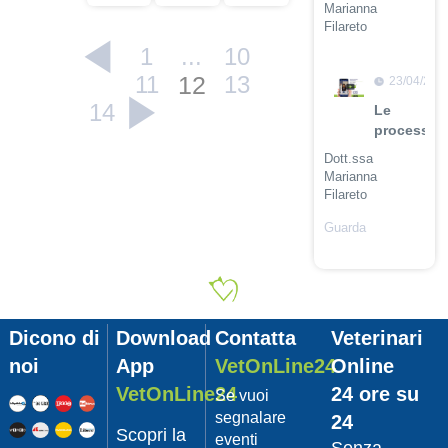
Marianna
Filareto
1
...
10
Guarda
il video
11
12
13
23/04/201
14
Le
procession
Dott.ssa
Marianna
Filareto
Guarda
il video
23/04/201
Adozione
Pet
Dicono di
Download
Contatta
Veterinari
con
Leishmani
noi
App
VetOnLine24
Online
Dott.
VetOnLine24
24 ore su
Se vuoi
Felici
segnalare
24
Manuel
Scopri la
eventi