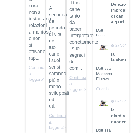
il tuo
Deiezioni
cura,
A
cane
improprie
non si
seconda
tanto
di cani
instaurano
del
e gatti
da
relazioni
periodo
saper
Dott.
armoniose
di vita
interpretare
Luca
e non
del
Buti
correttamente
si
27/06/201
tuo
i suoi
Guarda
attivano
cane,
la
segnali
il video
rap...
leishmanio
i suoi
di
sensi
Continua
com...
Dott.ssa
a
saranno
Marianna
Continua
Filareto
leggere>
più o
a
meno
Guarda
leggere>
sviluppati
il video
ed
09/05/201
uti...
la
Continua
giardia
a
duodenali
leggere>
Dott.ssa