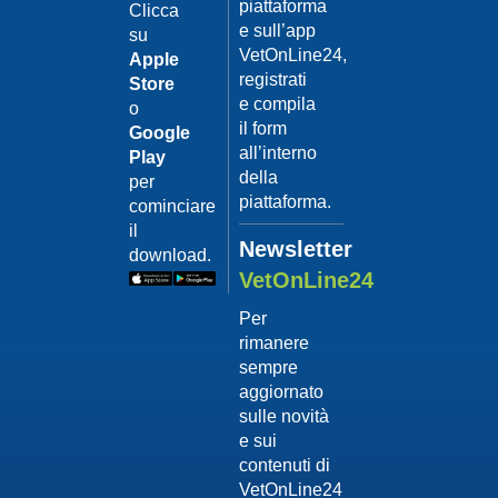
piattaforma
leishmanio
Clicca
e sull’app
su
Dott.
VetOnLine24,
Felici
Apple
Manuel
registrati
Store
e compila
o
Guarda
il form
Google
il video
02/02/201
all’interno
Play
La
della
per
sterilizzaz
piattaforma.
cominciare
Dott.
il
Domenico
Newsletter
download.
Tomei
VetOnLine24
Guarda
Per
il video
rimanere
02/02/201
sempre
Tumore
aggiornato
mammario
sulle novità
Dott.
e sui
Domenico
contenuti di
Tomei
VetOnLine24