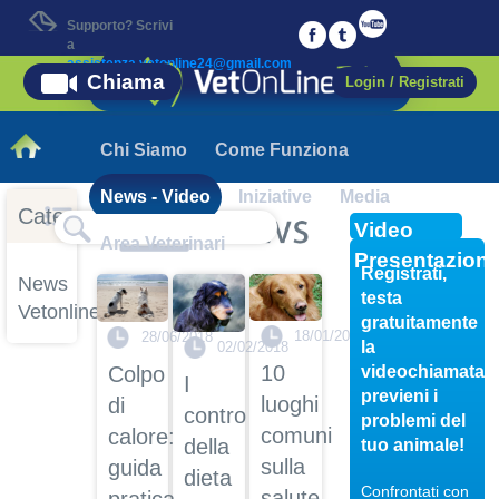
Supporto? Scrivi
a
assistenza.vetonline24@gmail.com
Chiama
Login / Registrati
Chi Siamo
Come Funziona
News - Video
Iniziative
Media
Categorie
Video
Area Veterinari
Presentazion
Registrati,
News
testa
Vetonline
gratuitamente
18/01/2018
28/06/2018
la
02/02/2018
10
videochiamata,
Colpo
I
previeni i
luoghi
di
contro
problemi del
comuni
calore:
della
tuo animale!
sulla
guida
dieta
Confrontati con
salute