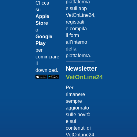
piattaforma
leishmanio
Clicca
e sull’app
su
Dott.
VetOnLine24,
Felici
Apple
Manuel
registrati
Store
e compila
o
Guarda
il form
Google
il video
02/02/201
all’interno
Play
La
della
per
sterilizzaz
piattaforma.
cominciare
Dott.
il
Domenico
Newsletter
download.
Tomei
VetOnLine24
Guarda
Per
il video
rimanere
02/02/201
sempre
Tumore
aggiornato
mammario
sulle novità
Dott.
e sui
Domenico
contenuti di
Tomei
VetOnLine24