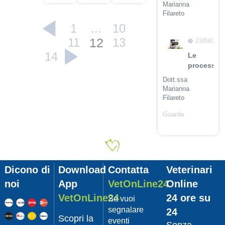
Marianna
Filareto
1
...
10
Guarda
il video
11
12
13
23/04/201
14
Le
procession
Dott.ssa
Marianna
Filareto
Guarda
il video
23/04/201
Adozione
Pet
Dicono di
Download
Contatta
Veterinari
con
Leishmani
noi
App
VetOnLine24
Online
Dott.
VetOnLine24
24 ore su
Se vuoi
Felici
segnalare
24
Manuel
Scopri la
eventi