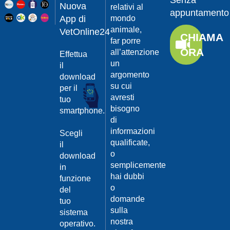
Senza
Guarda
20/04/201
Nuova
relativi al
appuntamento
il video
App di
mondo
Protegger
animale,
da
VetOnline24
CHIAMA
leishmanio
far porre
ORA
all’attenzione
Effettua
Dott.
un
Felici
il
Manuel
argomento
download
su cui
per il
Guarda
avresti
tuo
il video
20/04/201
bisogno
smartphone.
La
di
Leishmanio
informazioni
Scegli
cause
qualificate,
il
e
o
download
contagio
semplicemente
in
Dott.
hai dubbi
funzione
Felici
o
del
Manuel
20/04/201
domande
tuo
Guarda
sulla
sistema
Prevenire
il video
nostra
la
operativo.