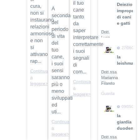
il tuo
Deiezioni
cura,
A
cane
improprie
non si
seconda
tanto
di cani
instaurano
del
e gatti
da
relazioni
periodo
saper
Dott.
armoniose
di vita
interpretare
Luca
e non
del
Buti
correttamente
si
27/06/201
tuo
i suoi
Guarda
attivano
cane,
la
segnali
il video
rap...
leishmanio
i suoi
di
sensi
Continua
com...
Dott.ssa
a
saranno
Marianna
Continua
Filareto
leggere>
più o
a
meno
Guarda
leggere>
sviluppati
il video
ed
09/05/201
uti...
la
Continua
giardia
a
duodenali
leggere>
Dott.ssa