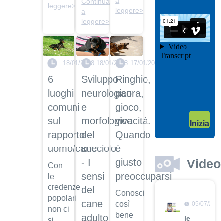
a
Continua
leggere>
il video
leggere>
a
04/10/201
leggere>
Garanzie
post
vendita
18/01/2018
18/01/2018
17/01/2018
Dott.
Maurizio
6
Sviluppo
Ringhio,
Albano
luoghi
neurologico
paura,
Guarda
comuni
e
gioco,
il video
04/10/201
sul
morfologico
vivacità.
Inizia
Adozione
rapporto
del
Quando
Dott.
uomo/cane
cucciolo
è
Maurizio
Albano
Video
- I
giusto
Con
Guarda
sensi
preoccuparsi
le
il video
credenze
del
Conosci
popolari
cane
così
05/07/201
non ci
bene
adulto
le
si