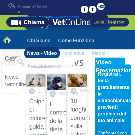
Supporto? Scrivi
a
assistenza.vetonline24@gmail.com
Chiama
Login / Registrati
Chi Siamo
Come Funziona
News - Video
Iniziative
Media
Categorie
Video
Area Veterinari
Presentazion
Registrati,
News
testa
Vetonline
gratuitamente
18/01/2018
28/06/2018
la
02/02/2018
10
videochiamata,
Colpo
I
previeni i
luoghi
di
contro
problemi del
comuni
calore:
della
tuo animale!
sulla
guida
dieta
Confrontati con
salute