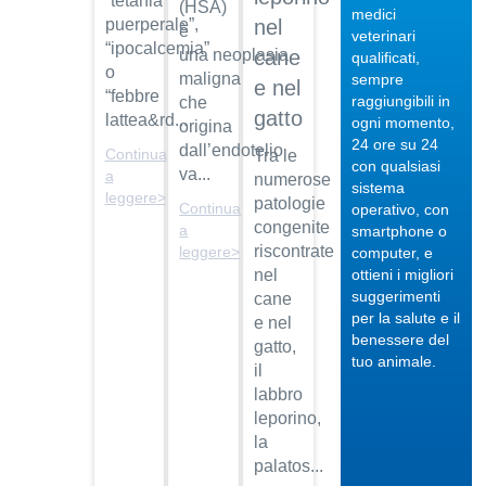
“tetania
(HSA)
medici
puerperale”,
nel
è
veterinari
“ipocalcemia”
una neoplasia
cane
qualificati,
o
maligna
sempre
e nel
“febbre
raggiungibili in
che
gatto
lattea&rd...
04/10/201
ogni momento,
origina
24 ore su 24
dall’endotelio
Veterinario
Continua
Tra le
con qualsiasi
di
va...
a
numerose
sistema
fiducia
leggere>
patologie
Continua
operativo, con
Dott.
congenite
a
smartphone o
Maurizio
riscontrate
leggere>
computer, e
Albano
nel
ottieni i migliori
suggerimenti
cane
Guarda
per la salute e il
il video
e nel
04/10/201
benessere del
gatto,
Regalare
tuo animale.
il
un pet
labbro
Dott.
leporino,
Maurizio
la
Albano
palatos...
Guarda