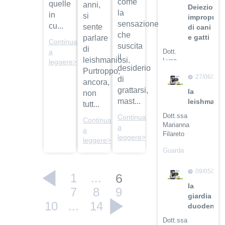
come
quelle
anni,
Deiezioni
la
in
si
improprie
sensazione
cu...
sente
di cani
che
e gatti
parlare
Continua
suscita
di
Dott.
a
il
leishmaniosi.
Luca
leggere>
desiderio
Buti
Purtroppo,
27/06/201
di
ancora,
Guarda
grattarsi,
la
non
il video
mast...
leishmanio
tutt...
Dott.ssa
Continua
Continua
Marianna
a
a
Filareto
leggere>
leggere>
Guarda
il video
09/05/201
1
...
6
la
7
8
9
giardia
10
...
14
duodenali
Dott.ssa