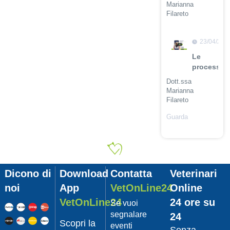
Marianna
Filareto
Guarda
il video
23/04/201
Le
procession
Dott.ssa
Marianna
Filareto
Guarda
il video
23/04/201
Adozione
Pet
Dicono di
Download
Contatta
Veterinari
con
Leishmani
noi
App
VetOnLine24
Online
Dott.
VetOnLine24
24 ore su
Se vuoi
Felici
segnalare
24
Manuel
Scopri la
eventi