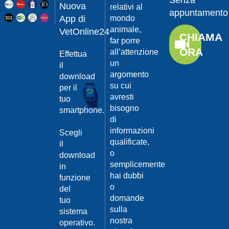
Senza
Guarda
20/04/201
Nuova
relativi al
appuntamento
il video
App di
mondo
Protegger
animale,
da
VetOnline24
CHIAMA
leishmanio
far porre
ORA
all’attenzione
Effettua
Dott.
un
Felici
il
Manuel
argomento
download
su cui
per il
Guarda
avresti
tuo
il video
20/04/201
bisogno
smartphone.
La
di
Leishmanio
informazioni
Scegli
cause
qualificate,
il
e
o
download
contagio
semplicemente
in
Dott.
hai dubbi
funzione
Felici
o
del
Manuel
20/04/201
domande
tuo
Guarda
sulla
sistema
Prevenire
il video
nostra
la
operativo.