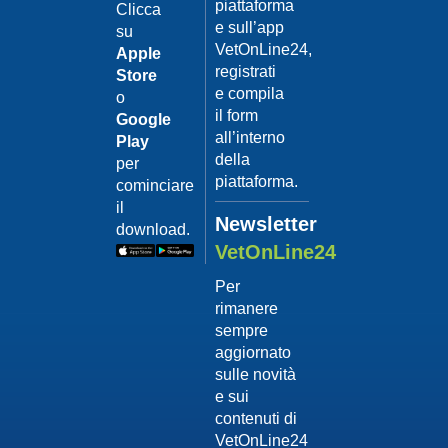
piattaforma
leishmanio
Clicca
e sull’app
su
Dott.
VetOnLine24,
Felici
Apple
Manuel
registrati
Store
e compila
o
Guarda
il form
Google
il video
02/02/201
all’interno
Play
La
della
per
sterilizzaz
piattaforma.
cominciare
Dott.
il
Domenico
Newsletter
download.
Tomei
VetOnLine24
Guarda
Per
il video
rimanere
02/02/201
sempre
Tumore
aggiornato
mammario
sulle novità
Dott.
e sui
Domenico
contenuti di
Tomei
VetOnLine24