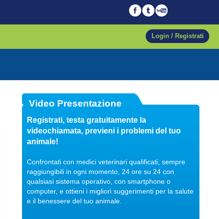
Login / Registrati
04/10/2017
Video Presentazione
Veterinario di fiducia
Registrati, testa gratuitamente la
Dott. Maurizio Albano
videochiamata, previeni i problemi del tuo
Guarda il video
animale!
Confrontati con medici veterinari qualificati, sempre
raggiungibili in ogni momento, 24 ore su 24 con
qualsiasi sistema operativo, con smartphone o
04/10/2017
computer, e ottieni i migliori suggerimenti per la salute
Regalare un pet
e il benessere del tuo animale.
Dott. Maurizio Albano