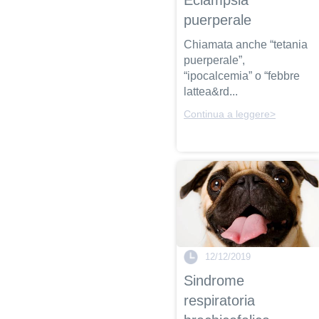
puerperale
Chiamata anche “tetania
puerperale”,
“ipocalcemia” o “febbre
lattea&rd...
Continua a leggere>
12/12/2019
Sindrome
respiratoria