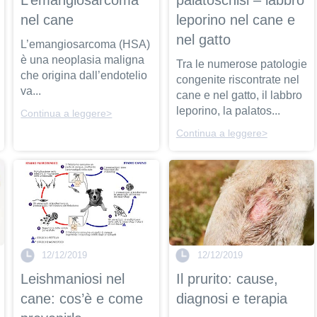
nel cane
leporino nel cane e
nel gatto
L’emangiosarcoma (HSA)
è una neoplasia maligna
Tra le numerose patologie
che origina dall’endotelio
congenite riscontrate nel
va...
cane e nel gatto, il labbro
leporino, la palatos...
Continua a leggere>
Continua a leggere>
12/12/2019
12/12/2019
Leishmaniosi nel
Il prurito: cause,
cane: cos’è e come
diagnosi e terapia