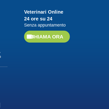
Guarda il video
Veterinari Online
24 ore su 24
20/04/2018
Senza appuntamento
Proteggere da
leishmaniosi
CHIAMA ORA
Dott. Felici Manuel
Guarda il video
,
o
20/04/2018
La Leishmaniosi, cause
e contagio
Dott. Felici Manuel
Guarda il video