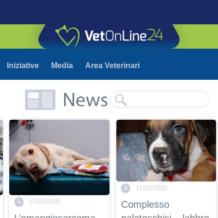
Iniziative
Media
Area Veterinari
17/03/2020
17/03/2020
Complesso
L’emangiosarcoma
palatoschisi – labbro