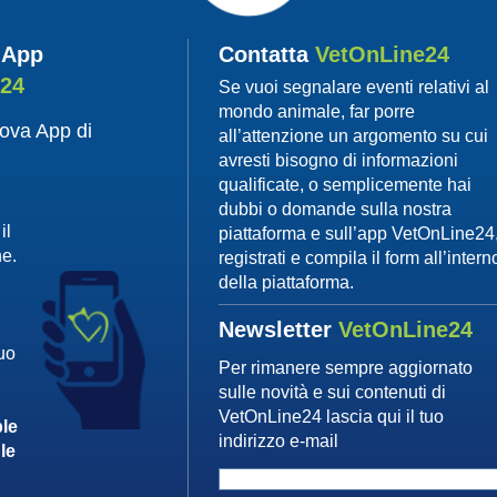
 App
Contatta
VetOnLine24
e24
Se vuoi segnalare eventi relativi al
mondo animale, far porre
uova App di
all’attenzione un argomento su cui
avresti bisogno di informazioni
qualificate, o semplicemente hai
dubbi o domande sulla nostra
il
piattaforma e sull’app VetOnLine24
ne.
registrati e compila il form all’intern
della piattaforma.
Newsletter
VetOnLine24
tuo
Per rimanere sempre aggiornato
sulle novità e sui contenuti di
VetOnLine24 lascia qui il tuo
le
indirizzo e-mail
le