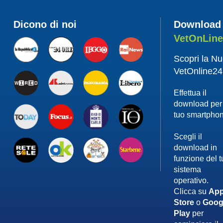
Dicono di noi
Download
VetOnLin
Scopri la N
VetOnline24
Effettua il
download per 
tuo smartpho
Scegli il
download in
funzione del 
sistema
operativo.
Clicca su
App
Store
o
Goog
Play
per