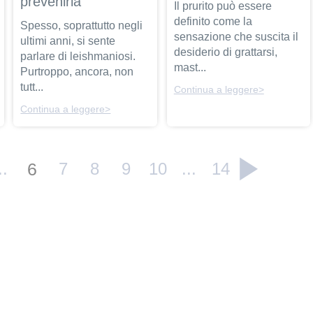
prevenirla
Il prurito può essere
definito come la
Spesso, soprattutto negli
sensazione che suscita il
ultimi anni, si sente
desiderio di grattarsi,
parlare di leishmaniosi.
mast...
Purtroppo, ancora, non
tutt...
Continua a leggere>
Continua a leggere>
..
6
7
8
9
10
...
14