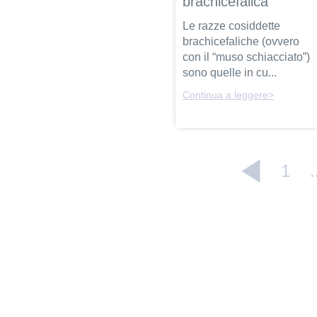
brachicefalica
Le razze cosiddette
brachicefaliche (ovvero
con il “muso schiacciato”)
sono quelle in cu...
Continua a leggere>
1
.