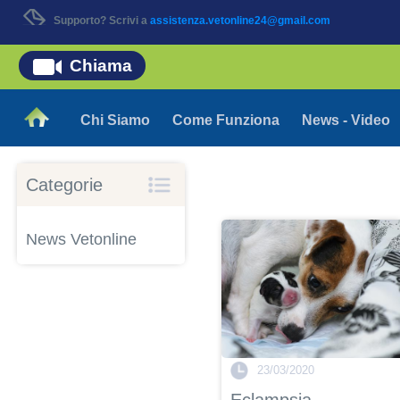
Supporto? Scrivi a
assistenza.vetonline24@gmail.com
Chiama
Chi Siamo
Come Funziona
News - Video
Categorie
News Vetonline
23/03/2020
Eclampsia