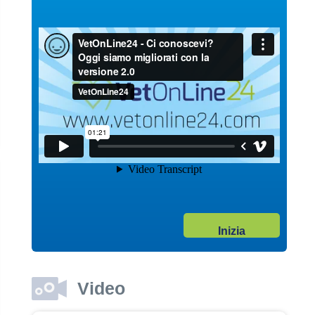
Guarda il video
04/10/2017
Garanzie post vendita
Dott. Maurizio Albano
Guarda il video
04/10/2017
Inizia
Adozione
Dott. Maurizio Albano
Guarda il video
Video