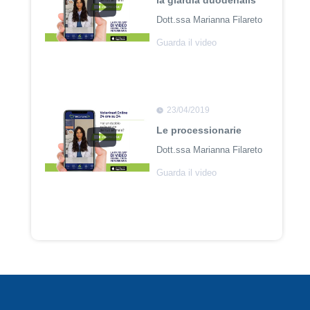
la giardia duodenalis
Dott.ssa Marianna Filareto
Guarda il video
23/04/2019
Le processionarie
Dott.ssa Marianna Filareto
Guarda il video
23/04/2018
Adozione Pet con
Leishmaniosi
Dott. Felici Manuel