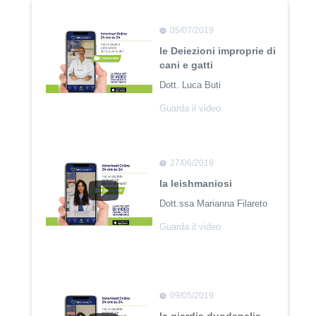
05/07/2019
le Deiezioni improprie di
cani e gatti
Dott. Luca Buti
Guarda il video
27/06/2019
la leishmaniosi
Dott.ssa Marianna Filareto
Guarda il video
09/05/2019