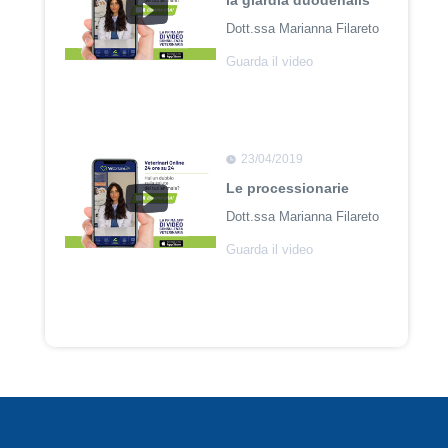
la giardia duodenalis
Dott.ssa Marianna Filareto
Guarda il video
23/04/2019
Le processionarie
Dott.ssa Marianna Filareto
Guarda il video
23/04/2018
Adozione Pet con
Leishmaniosi
Dott. Felici Manuel