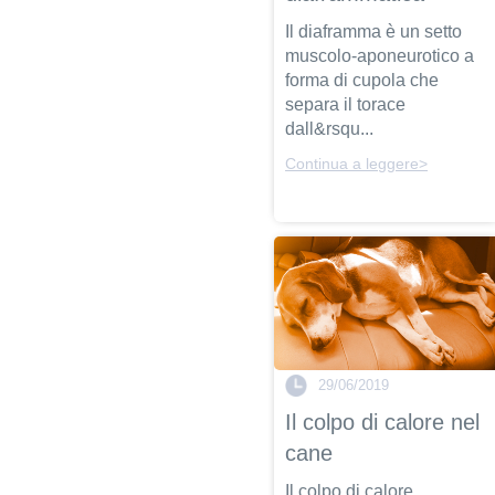
Il diaframma è un setto
muscolo-aponeurotico a
forma di cupola che
separa il torace
dall&rsqu...
Continua a leggere>
29/06/2019
Il colpo di calore nel
cane
Il colpo di calore