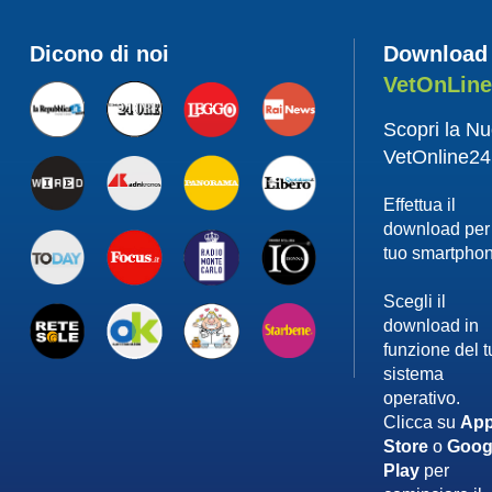
Dicono di noi
Download
VetOnLin
Scopri la N
VetOnline24
Effettua il
download per 
tuo smartpho
Scegli il
download in
funzione del 
sistema
operativo.
Clicca su
App
Store
o
Goog
Play
per