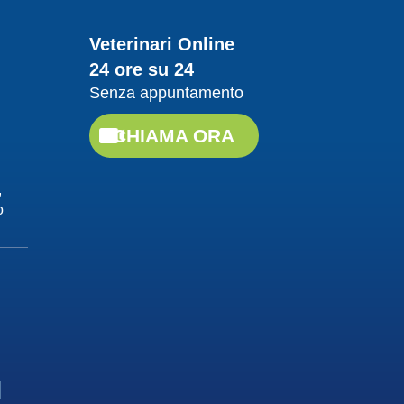
Guarda il video
Veterinari Online
24 ore su 24
20/04/2018
Senza appuntamento
Proteggere da
leishmaniosi
CHIAMA ORA
Dott. Felici Manuel
Guarda il video
,
o
20/04/2018
La Leishmaniosi, cause
e contagio
Dott. Felici Manuel
Guarda il video