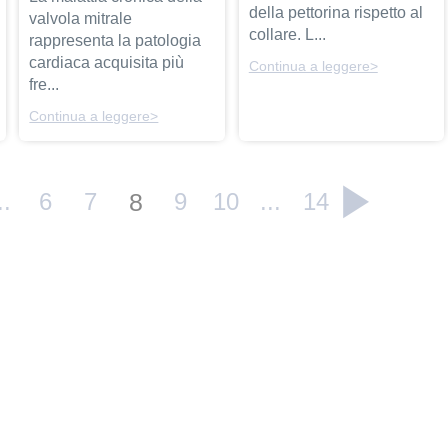
della pettorina rispetto al
valvola mitrale
collare. L...
rappresenta la patologia
cardiaca acquisita più
Continua a leggere>
fre...
Continua a leggere>
..
6
7
8
9
10
...
14