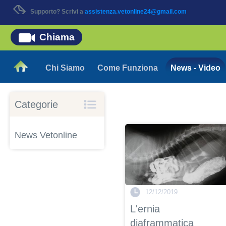
Supporto? Scrivi a
assistenza.vetonline24@gmail.com
Chiama
Chi Siamo
Come Funziona
News - Video
Categorie
News Vetonline
12/12/2019
L'ernia
diaframmatica