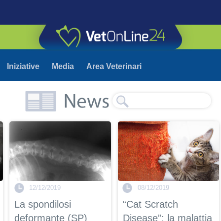
Iniziative
Media
Area Veterinari
12/12/2019
08/12/2019
La spondilosi
“Cat Scratch
deformante (SP)
Disease”: la malattia