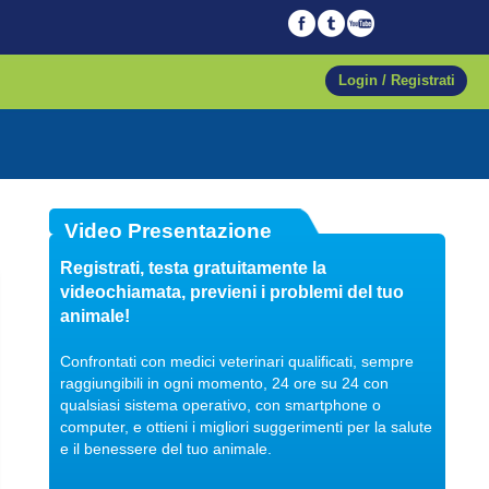
Login / Registrati
04/10/2017
Video Presentazione
Veterinario di fiducia
Registrati, testa gratuitamente la
Dott. Maurizio Albano
videochiamata, previeni i problemi del tuo
Guarda il video
animale!
Confrontati con medici veterinari qualificati, sempre
raggiungibili in ogni momento, 24 ore su 24 con
qualsiasi sistema operativo, con smartphone o
04/10/2017
computer, e ottieni i migliori suggerimenti per la salute
Regalare un pet
e il benessere del tuo animale.
Dott. Maurizio Albano