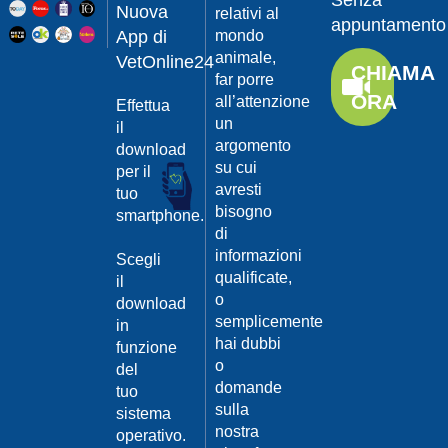
Senza
Guarda
20/04/201
Nuova
relativi al
appuntamento
il video
App di
mondo
Protegger
animale,
da
VetOnline24
CHIAMA
leishmanio
far porre
ORA
all’attenzione
Effettua
Dott.
un
Felici
il
Manuel
argomento
download
su cui
per il
Guarda
avresti
tuo
il video
20/04/201
bisogno
smartphone.
La
di
Leishmanio
informazioni
Scegli
cause
qualificate,
il
e
o
download
contagio
semplicemente
in
Dott.
hai dubbi
funzione
Felici
o
del
Manuel
20/04/201
domande
tuo
Guarda
sulla
sistema
Prevenire
il video
nostra
la
operativo.