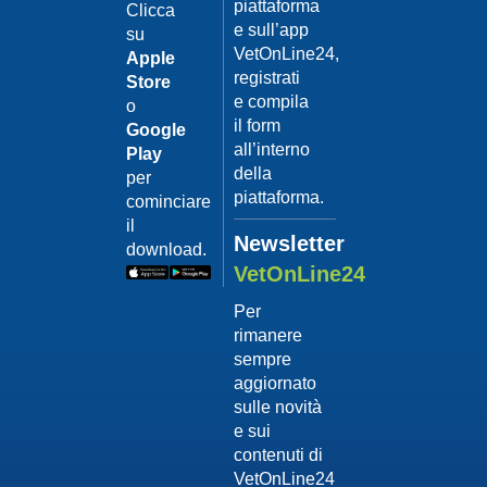
piattaforma
leishmanio
Clicca
e sull’app
su
Dott.
VetOnLine24,
Felici
Apple
Manuel
registrati
Store
e compila
o
Guarda
il form
Google
il video
02/02/201
all’interno
Play
La
della
per
sterilizzaz
piattaforma.
cominciare
Dott.
il
Domenico
Newsletter
download.
Tomei
VetOnLine24
Guarda
Per
il video
rimanere
02/02/201
sempre
Tumore
aggiornato
mammario
sulle novità
Dott.
e sui
Domenico
contenuti di
Tomei
VetOnLine24