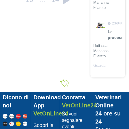
Marianna
Filareto
Guarda
il video
23/04/201
Le
procession
Dott.ssa
Marianna
Filareto
Guarda
il video
23/04/201
Adozione
Pet
Dicono di
Download
Contatta
Veterinari
con
Leishmani
noi
App
VetOnLine24
Online
Dott.
VetOnLine24
24 ore su
Se vuoi
Felici
segnalare
24
Manuel
Scopri la
eventi