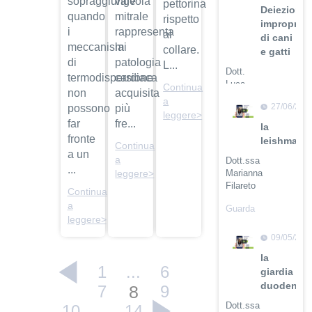
sopraggiunge
valvola
pettorina
Deiezioni
quando
mitrale
rispetto
improprie
i
rappresenta
al
di cani
meccanismi
la
collare.
e gatti
di
patologia
L...
Dott.
termodispersione
cardiaca
Luca
Continua
non
acquisita
Buti
a
27/06/201
possono
più
leggere>
Guarda
far
fre...
la
il video
fronte
leishmanio
Continua
a un
a
Dott.ssa
...
Marianna
leggere>
Filareto
Continua
a
Guarda
leggere>
il video
09/05/201
la
1
...
6
giardia
duodenali
7
8
9
Dott.ssa
10
...
14