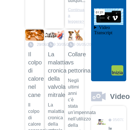
ubiquit...
il video
Continua
04/10/201
a
Garanzie
leggere>
post
vendita
Dott.
Maurizio
29/06/2019
30/05/2019
06/05/2019
Albano
Il
La
Collare
Guarda
colpo
malattia
vs
il video
04/10/201
di
cronica
pettorina
Inizia
Adozione
calore
della
Negli
Dott.
nel
valvola
ultimi
Maurizio
Albano
anni
cane
mitrale
Video
c'è
Guarda
Il
La
stata
il video
colpo
malattia
un'impennata
di
cronica
nell'utilizzo
05/07/201
calore
della
della
le