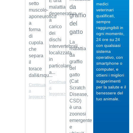
È una
setto
medici
da
malattia
veterinari
muscolo-
degenerativa
graffio
qualificati,
aponeurotico
a
sempre
del
a
carico
raggiungibili in
forma
gatto
04/10/201
dei
ogni momento,
di
24 ore su 24
dischi
Veterinario
La
cupola
con qualsiasi
intervertebrali,
di
malattia
che
sistema
localizzata
fiducia
da
separa
operativo, con
in
Dott.
graffio
il
smartphone o
particolare
Maurizio
del
torace
computer, e
Albano
a...
gatto
ottieni i migliori
dall&rsqu...
suggerimenti
(Cat
Continua
Guarda
Continua
per la salute e il
il video
a
Scratch
04/10/201
a
benessere del
leggere>
Disease,
leggere>
Regalare
tuo animale.
CSD)
un pet
è una
Dott.
zoonosi
Maurizio
emergente
Albano
e
Guarda