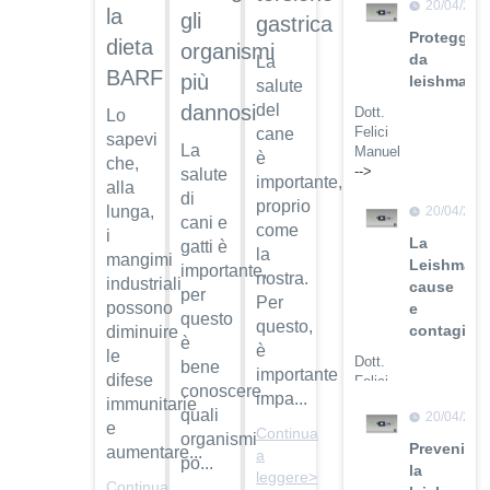
20/04/201
la
gli
gastrica
Guarda
Protegger
il video
dieta
organismi
da
La
BARF
più
leishmanio
salute
del
dannosi
Dott.
Lo
Felici
cane
sapevi
La
Manuel
è
che,
-->
salute
importante,
alla
di
proprio
Guarda
lunga,
20/04/201
cani e
il video
come
i
La
gatti è
la
mangimi
Leishmanio
importante,
nostra.
industriali
cause
per
Per
possono
e
questo
questo,
contagio
diminuire
è
è
le
Dott.
bene
importante
difese
Felici
conoscere
impa...
Manuel
immunitarie
quali
20/04/201
-->
e
Continua
organismi
Prevenire
aumentare...
a
Guarda
po...
la
leggere>
il video
Continua