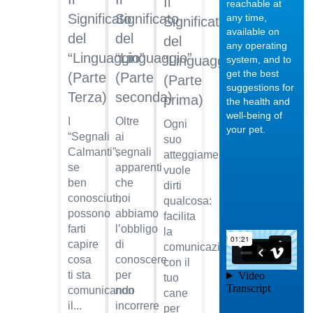
Il
reachable at
dell'anca
Significato
Significato
any time,
Significato
Dott.
available on
del
del
del
Maurizio
any operating
Albano
“Linguaggio”
“Linguaggio”
“Linguaggio”
system, and to
get the best
Guarda
(Parte
(Parte
(Parte
suggestions for
il video
Terza)
seconda)
prima)
the health and
04/10/201
well-being of
I
Oltre
Ogni
Visita
your pet.
“Segnali
ai
malattie
suo
Calmanti”,
segnali
infettive
atteggiamento
se
apparenti
vuole
Dott.
ben
che
Maurizio
dirti
Albano
conosciuti,
noi
qualcosa:
possono
abbiamo
facilita
Guarda
farti
l’obbligo
la
il video
04/10/201
capire
di
comunicazione
Acquisto
cosa
conoscere
con il
Pet
ti sta
per
tuo
Online
comunicando
non
cane
Dott.
il...
incorrere
per