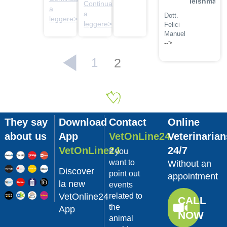
leishmanio
Continua
a
a
Dott.
leggere>
leggere>
Felici
Manuel
-->
1
2
Guarda
02/02/201
il video
La
sterilizzaz
Dott.
Domenico
Tomei
They say
Download
Contact
Online
about us
App
VetOnLine24
Veterinarian
Guarda
il video
VetOnLine24
24/7
If you
02/02/201
want to
Without an
Discover
Tumore
point out
appointment
mammario
la new
events
VetOnline24
related to
Dott.
CALL
Domenico
the
App
NOW
Tomei
animal