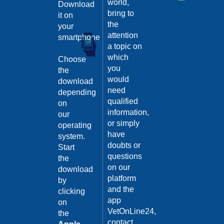
world,
Guarda
Download
il video
bring to
it on
the
02/02/201
your
attention
smartphone
Intervento
a topic on
di
which
sterilizzaz
Choose
you
the
Dott.
would
download
Domenico
need
Tomei
depending
qualified
on
Guarda
information,
our
il video
04/10/201
or simply
operating
Malattie
have
system.
infettive:
doubts or
Start
Il
questions
the
Tetano
on our
download
Dott.ssa
platform
by
Maria
and the
clicking
Grazia
app
on
Iorino
VetOnLine24,
04/10/201
the
Guarda
contact