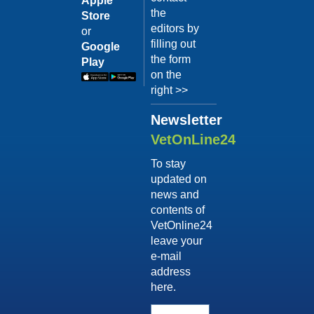
Apple
Terapia
il video
the
Store
comportam
editors by
or
Dott.
filling out
Google
Luca
the form
Play
Buti
on the
Guarda
right >>
il video
04/10/201
Newsletter
Consigli
VetOnLine24
sull'adozi
To stay
Dott.ssa
updated on
Simona
news and
D'Innocenzo
contents of
Guarda
VetOnline24
il video
leave your
04/10/201
e-mail
Vizi di
address
forma
here.
post-
vendita