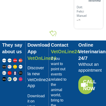
leishmanio
Dott.
Felici
Manuel
-->
Guarda
02/02/201
il video
La
sterilizzaz
They say
Download
Contact
Online
Dott.
about us
App
VetOnLine24
Veterinarian
Domenico
Tomei
VetOnLine24
24/7
If you
Guarda
want to
Without an
Discover
il video
point out
appointment
02/02/201
la new
events
VetOnline24
related to
Tumore
CALL
the
mammario
App
NOW
animal
Dott.
world,
Domenico
Download
Tomei
bring to
it on
the