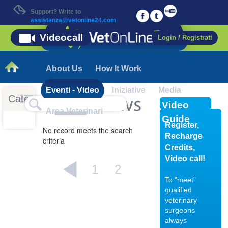
Support? Write to
assistenza@vetonline24.com
Videocall
Login / Registrati
About Us
How It Work
Eventi - Video
Iniziative
Media
Categorie
Video
Area Veterinari
Guide
Register,
No record meets the search
Recharge
criteria
Credits,
Video call!
1
2
To "meet"
qualified
veterinary
04/10/201
surgeons
always
Displasia