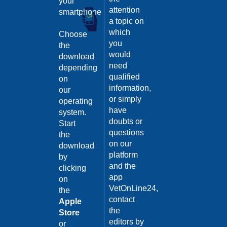
your
Guarda
attention
smartphone
il video
a topic on
02/02/201
which
Choose
Intervento
you
the
di
would
download
sterilizzaz
need
depending
Dott.
qualified
on
Domenico
information,
our
Tomei
or simply
operating
Guarda
have
system.
il video
04/10/201
doubts or
Start
questions
the
Malattie
on our
infettive:
download
platform
Il
by
Tetano
and the
clicking
app
on
Dott.ssa
VetOnLine24,
Maria
the
Grazia
contact
Apple
Iorino
the
Store
04/10/201
editors by
or
Guarda