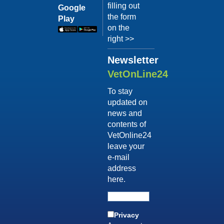
Terapia
filling out
il video
Google
comportam
the form
Play
Dott.
on the
Luca
right >>
Buti
Newsletter
Guarda
il video
VetOnLine24
04/10/201
To stay
Consigli
updated on
sull'adozi
news and
Dott.ssa
contents of
Simona
VetOnline24
D'Innocenzo
leave your
Guarda
e-mail
il video
address
04/10/201
here.
Vizi di
forma
post-
Privacy
vendita