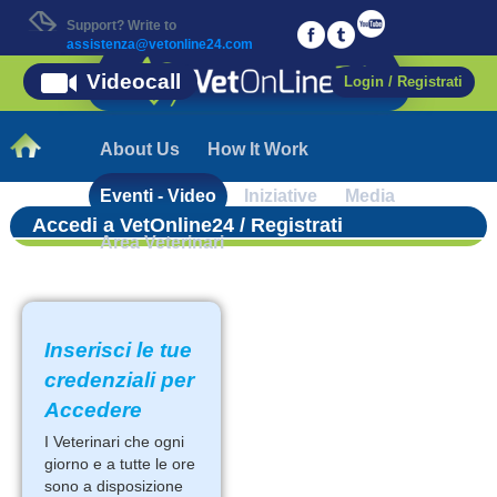
Support? Write to
assistenza@vetonline24.com
Videocall
Login / Registrati
About Us
How It Work
Eventi - Video
Iniziative
Media
Accedi a VetOnline24 / Registrati
Area Veterinari
Inserisci le tue
credenziali per
Accedere
I Veterinari che ogni
giorno e a tutte le ore
sono a disposizione