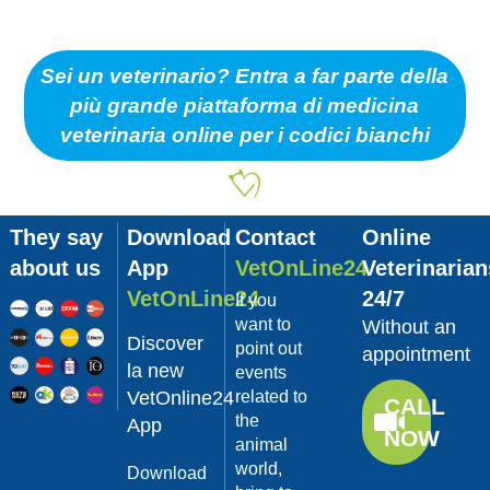
Sei un veterinario? Entra a far parte della
più grande piattaforma di medicina
veterinaria online per i codici bianchi
They say
Download
Contact
Online
about us
App
VetOnLine24
Veterinarian
VetOnLine24
24/7
If you
want to
Without an
Discover
point out
appointment
la new
events
VetOnline24
related to
CALL
the
App
NOW
animal
world,
Download