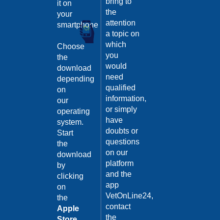
bring to
it on
the
your
attention
smartphone
a topic on
which
Choose
you
the
would
download
need
depending
qualified
on
information,
our
or simply
operating
have
system.
doubts or
Start
questions
the
on our
download
platform
by
and the
clicking
app
on
VetOnLine24,
the
contact
Apple
the
Store