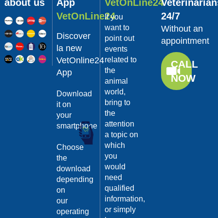
gatti è importante,
about us
App
VetOnLine24
Veterinarian
per questo è bene
VetOnLine24
24/7
If you
conoscere quali
organismi possono
want to
Without an
Discover
essere per lor...
point out
appointment
Continua >
la new
events
VetOnline24
related to
Category:
CALL
the
Alimentazione
App
NOW
animal
per cani e
world,
Download
gatti
bring to
it on
secondo
the
your
natura: la
attention
smartphone
a topic on
dieta BARF
16/01/2018
which
Choose
Lo sapevi che, alla
you
the
lunga, i mangimi
would
industriali possono
download
diminuire le difese
need
depending
immunitarie e
qualified
on
aumentare le
information,
our
allergie? Ma all...
or simply
Continua >
operating
Category: