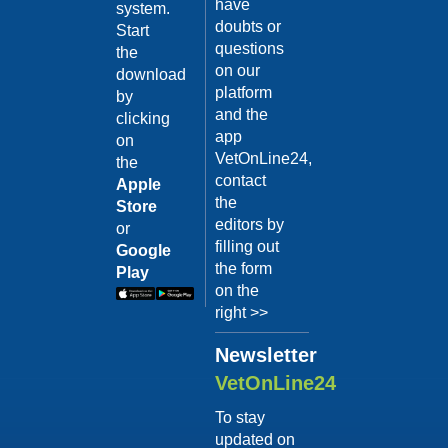
have
system.
La
doubts or
Start
questions
Comunicazion
the
on our
download
del Cane: Il
platform
by
Significato
and the
clicking
del
app
on
“Linguaggio”
16/01/2018
VetOnLine24,
the
contact
(Parte
Apple
the
Store
seconda)
editors by
or
Oltre ai segnali
filling out
Google
apparenti che noi
the form
Play
abbiamo l’obbligo di
on the
conoscere per non
incorrere in errori di
right >>
Category:
comprensione, è
bene no...
La
Newsletter
Continua >
Comunicazion
VetOnLine24
del Cane: Il
To stay
Significato
updated on