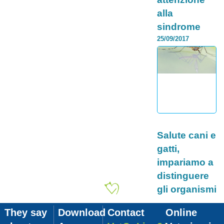
alla
sindrome
torsione
25/09/2017
gastrica
La salute del cane è
importante, proprio
come la nostra. Per
questo, è importante
imparare a
riconoscere a...
Continua >
Category:
Salute cani e
gatti,
impariamo a
distinguere
gli organismi
più dannosi
26/10/2017
They say
Download
Contact
Online
La salute di cani e