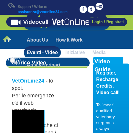
Support? Write to
assistenza@vetonline24.com
Videocall
Login / Registrati
About Us
How It Work
Eventi - Video
Iniziative
Media
Video
Storico Video
Area Veterinari
Guide
Register,
Recharge
VetOnLine24
- lo
Credits,
spot.
Video call!
Per le emergenze
c'è il web
To "meet"
veterinario
qualified
veterinary
Lo spot di
surgeons
VetOnline24, che ci
always
spiega quali sono i
18/01/2018