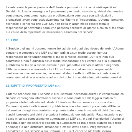
Le relazioni o la partecipazione dell’Utente a promozioni di inserzionisti reperiti sul
Servizio, inclusa la consegna o il pagamento per beni o servizi o qualsiasi altro termine
contrattuale, condizione, garanzia o deliberazione connessa con tali relazioni o
promozioni, avvengono esclusivamente tra l’Utente e l’inserzionista. L’Utente, pertanto,
riconosce e concorda che LGF s.r.l. non potrà in alcun modo essere ritenuta
responsabile per eventuali danni che possano occorrere all’Utente a causa di tali affari
o a causa della reperibilità di tali inserzioni all’interno del Servizio.
15. LINK
Il Servizio o gli utenti possono fornire link ad altri siti o ad altre risorse del web. L’Utente
conviene e concorda che LGF s.r.l. non può in alcun modo essere ritenuta
responsabile per il funzionamento di tali siti o risorse esterne. LGF s.r.l. non può
controllare e non è quindi in alcun modo responsabile per il contenuto e la pubblicità
pubblicata su tali siti o risorse esterne o per i prodotti o i servizi ivi offerti o negoziati.
L’Utente conviene e concorda che LGF s.r.l. non è in alcun modo responsabile,
direttamente o indirettamente, per eventuali danni sofferti dall’Utente in relazione al
contenuto dei siti o in relazione ad acquisti di beni o servizi effettuati tramite questi siti.
16. DIRITTI DI PROPRIETA’ DI LGF s.r.l.
L’Utente riconosce che il Servizio e tutti i software necessari utilizzati in connessione col
Servizio contengono informazioni riservate e sono protetti dalle leggi in materia di
proprietà intellettuale e/o industriale. L’Utente inoltre conviene e concorda che i
Contenuti riportati nelle inserzioni pubblicitarie o le informazioni presentate all’Utente
dal servizio o dagli inserzionisti sono protette dalle norme in materia di diritti d’autore,
marchi, brevetti o altri diritti di proprietà intellettuale e/o industriale. Fatta eccezione per
il caso in cui sia espressamente autorizzato da LGF s.r.l. o dagli inserzionisti, l’Utente si
impegna a non modificare o disporre in qualsiasi modo (sia a titolo gratuito sia a titolo
oneroso) e a non distribuire, diffondere o creare lavori basati, integralmente o
parzialmente, sul Servizio o sui Software. LGF s.r.l. concede all’Utente licenza