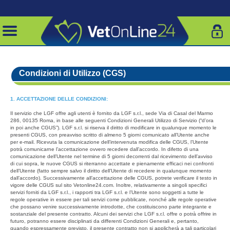
Condizioni di Utilizzo (CGS)
1. ACCETTAZIONE DELLE CONDIZIONI:
Il servizio che LGF offre agli utenti è fornito da LGF s.r.l., sede Via di Casal del Marmo
286, 00135 Roma, in base alle seguenti Condizioni Generali Utilizzo di Servizio (“d’ora
in poi anche CGUS”). LGF s.r.l. si riserva il diritto di modificare in qualunque momento le
presenti CGUS, con preavviso scritto di almeno 5 giorni comunicato all’Utente anche
per e-mail. Ricevuta la comunicazione dell’intervenuta modifica delle CGUS, l’Utente
potrà comunicarne l’accettazione ovvero recedere dall’accordo. In difetto di una
comunicazione dell’Utente nel termine di 5 giorni decorrenti dal ricevimento dell’avviso
di cui sopra, le nuove CGUS si riterranno accettate e pienamente efficaci nei confronti
dell’Utente (fatto sempre salvo il diritto dell’Utente di recedere in qualunque momento
dall’accordo). Successivamente all’accettazione delle CGUS, potrete verificare il testo in
vigore delle CGUS sul sito Vetonline24.com. Inoltre, relativamente a singoli specifici
servizi forniti da LGF s.r.l., i rapporti tra LGF s.r.l. e l’Utente sono soggetti a tutte le
regole operative in essere per tali servizi come pubblicate, nonché alle regole operative
che possano venire successivamente introdotte, che costituiscono parte integrante e
sostanziale del presente contratto. Alcuni dei servizi che LGF s.r.l. offre o potrà offrire in
futuro, potranno essere disciplinati da differenti Condizioni Generali e, pertanto,
quando espressamente previsto, il presente contratto non si applicherà a tali particolari