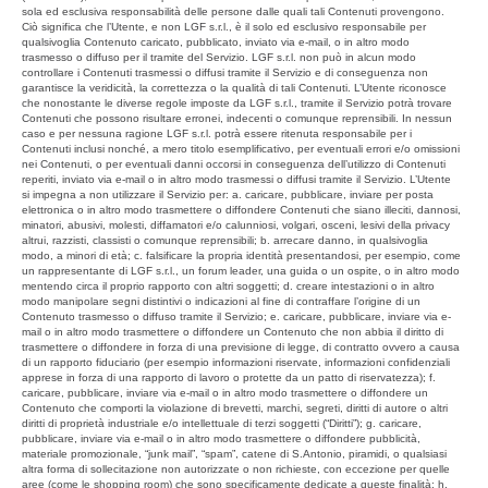
sola ed esclusiva responsabilità delle persone dalle quali tali Contenuti provengono.
Ciò significa che l’Utente, e non LGF s.r.l., è il solo ed esclusivo responsabile per
qualsivoglia Contenuto caricato, pubblicato, inviato via e-mail, o in altro modo
trasmesso o diffuso per il tramite del Servizio. LGF s.r.l. non può in alcun modo
controllare i Contenuti trasmessi o diffusi tramite il Servizio e di conseguenza non
garantisce la veridicità, la correttezza o la qualità di tali Contenuti. L’Utente riconosce
che nonostante le diverse regole imposte da LGF s.r.l., tramite il Servizio potrà trovare
Contenuti che possono risultare erronei, indecenti o comunque reprensibili. In nessun
caso e per nessuna ragione LGF s.r.l. potrà essere ritenuta responsabile per i
Contenuti inclusi nonché, a mero titolo esemplificativo, per eventuali errori e/o omissioni
nei Contenuti, o per eventuali danni occorsi in conseguenza dell’utilizzo di Contenuti
reperiti, inviato via e-mail o in altro modo trasmessi o diffusi tramite il Servizio. L’Utente
si impegna a non utilizzare il Servizio per: a. caricare, pubblicare, inviare per posta
elettronica o in altro modo trasmettere o diffondere Contenuti che siano illeciti, dannosi,
minatori, abusivi, molesti, diffamatori e/o calunniosi, volgari, osceni, lesivi della privacy
altrui, razzisti, classisti o comunque reprensibili; b. arrecare danno, in qualsivoglia
modo, a minori di età; c. falsificare la propria identità presentandosi, per esempio, come
un rappresentante di LGF s.r.l., un forum leader, una guida o un ospite, o in altro modo
mentendo circa il proprio rapporto con altri soggetti; d. creare intestazioni o in altro
modo manipolare segni distintivi o indicazioni al fine di contraffare l’origine di un
Contenuto trasmesso o diffuso tramite il Servizio; e. caricare, pubblicare, inviare via e-
mail o in altro modo trasmettere o diffondere un Contenuto che non abbia il diritto di
trasmettere o diffondere in forza di una previsione di legge, di contratto ovvero a causa
di un rapporto fiduciario (per esempio informazioni riservate, informazioni confidenziali
apprese in forza di una rapporto di lavoro o protette da un patto di riservatezza); f.
caricare, pubblicare, inviare via e-mail o in altro modo trasmettere o diffondere un
Contenuto che comporti la violazione di brevetti, marchi, segreti, diritti di autore o altri
diritti di proprietà industriale e/o intellettuale di terzi soggetti (“Diritti”); g. caricare,
pubblicare, inviare via e-mail o in altro modo trasmettere o diffondere pubblicità,
materiale promozionale, “junk mail”, “spam”, catene di S.Antonio, piramidi, o qualsiasi
altra forma di sollecitazione non autorizzate o non richieste, con eccezione per quelle
aree (come le shopping room) che sono specificamente dedicate a queste finalità; h.