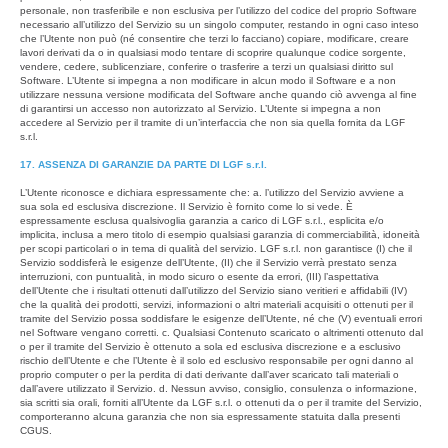
personale, non trasferibile e non esclusiva per l’utilizzo del codice del proprio Software
necessario all’utilizzo del Servizio su un singolo computer, restando in ogni caso inteso
che l’Utente non può (né consentire che terzi lo facciano) copiare, modificare, creare
lavori derivati da o in qualsiasi modo tentare di scoprire qualunque codice sorgente,
vendere, cedere, sublicenziare, conferire o trasferire a terzi un qualsiasi diritto sul
Software. L’Utente si impegna a non modificare in alcun modo il Software e a non
utilizzare nessuna versione modificata del Software anche quando ciò avvenga al fine
di garantirsi un accesso non autorizzato al Servizio. L’Utente si impegna a non
accedere al Servizio per il tramite di un’interfaccia che non sia quella fornita da LGF
s.r.l.
17. ASSENZA DI GARANZIE DA PARTE DI LGF s.r.l.
L’Utente riconosce e dichiara espressamente che: a. l’utilizzo del Servizio avviene a
sua sola ed esclusiva discrezione. Il Servizio è fornito come lo si vede. È
espressamente esclusa qualsivoglia garanzia a carico di LGF s.r.l., esplicita e/o
implicita, inclusa a mero titolo di esempio qualsiasi garanzia di commerciabilità, idoneità
per scopi particolari o in tema di qualità del servizio. LGF s.r.l. non garantisce (I) che il
Servizio soddisferà le esigenze dell’Utente, (II) che il Servizio verrà prestato senza
interruzioni, con puntualità, in modo sicuro o esente da errori, (III) l’aspettativa
dell’Utente che i risultati ottenuti dall’utilizzo del Servizio siano veritieri e affidabili (IV)
che la qualità dei prodotti, servizi, informazioni o altri materiali acquisiti o ottenuti per il
tramite del Servizio possa soddisfare le esigenze dell’Utente, né che (V) eventuali errori
nel Software vengano corretti. c. Qualsiasi Contenuto scaricato o altrimenti ottenuto dal
o per il tramite del Servizio è ottenuto a sola ed esclusiva discrezione e a esclusivo
rischio dell’Utente e che l’Utente è il solo ed esclusivo responsabile per ogni danno al
proprio computer o per la perdita di dati derivante dall’aver scaricato tali materiali o
dall’avere utilizzato il Servizio. d. Nessun avviso, consiglio, consulenza o informazione,
sia scritti sia orali, forniti all’Utente da LGF s.r.l. o ottenuti da o per il tramite del Servizio,
comporteranno alcuna garanzia che non sia espressamente statuita dalla presenti
CGUS.