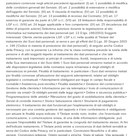
pattuizioni contenute negli articoli precedenti riguardanti: (I) art. 1 possibilità di modifica
delle condizioni generali del Servizio; (II) art. 2 possibilità di estensione o modifica
dell’oggetto del Servizio; (III) art. 9 clausola di manleva; (IV) art. 12 possibilità di
modifiche del Servizio; (V) art. 13 possibilità di recesso dal Contratto; (VI) art. 17
assenza di garanzie da parte di LGF s.r.l.; (VII) art. 18 limitazioni della responsabilità di
LGF s.r.l.; (VIII) art. 24 legge applicabile e foro competente; (IX) art. 25 decadenza dal
diritto di proporre azione) Seleziona autorizzo durante la registrazione al sito
Informativa sul trattamento dei dati personali (art. 13 D.lgs. 196/2003) Soggetti
Interessati: Cliente utente-paziente LGF. LGF s.r.l. nella qualità di Titolare del
trattamento dei Suoi dati personali, ai sensi e per gli effetti del D.Lgs. 30 Giugno 2003
n. 196 (‘Codice in materia di protezione dei dati personali’), di seguito anche Codice
della Privacy, con la presente La informa che la citata normativa prevede la tutela delle
persone e di altri soggetti rispetto al trattamento dei dati personali e che tale
trattamento sarà improntato ai principi di correttezza, liceità, trasparenza e di tutela
della Sua riservatezza e dei Suoi diritti. I Suoi dati personali verranno trattati in accordo
alle disposizioni legislative della normativa sopra richiamata e degli obblighi di
riservatezza ivi previsti. Finalità di trattamento: in particolare i Suoi dati verranno trattati
per finalità connesse all’attuazione dei seguenti adempimenti, relativi ad obblighi
legislativi o contrattuali: • Adempimenti obbligatori per legge in campo fiscale e
contabile;• Assistenza post-vendita;• Finalità statistiche;• Gestione del contenzioso;•
Gestione della clientela;• Informazione per via telematica;• Invio di comunicazioni di
servizio via email;• Di obblighi previsti dalle leggi vigenti;• Ordine e sicurezza pubblica;•
Programmazione delle attività;• Rilevazione del grado di soddisfazione della clientela;•
Servizi di controllo interno;• Storico fatturazione clienti;• Strumenti di pagamento
elettronico. Il trattamento dei dati funzionali per l’espletamento di tali obblighi è
necessario per una corretta gestione del rapporto e il loro conferimento è obbligatorio
per attuare le finalità sopra indicate. Il Titolare rende noto, inoltre, che l’eventuale non
comunicazione, o comunicazione errata, di una delle informazioni obbligatorie, può
causare l’impossibilità del Titolare di garantire la congruità del trattamento stesso. Ai fini
dell’indicato trattamento, il Titolare potrà venire a conoscenza di dati definiti sensibili ai
sensi del Codice della Privacy, ed in particolare: Convinzioni filosofiche o di altro
genere, Convinzioni religiose, Origini razziali o etniche, Stato di salute, Vita sessuale. I