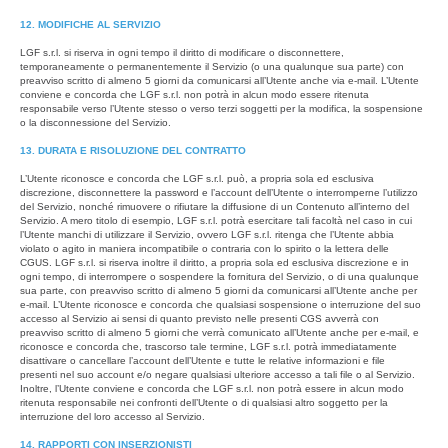
12. MODIFICHE AL SERVIZIO
LGF s.r.l. si riserva in ogni tempo il diritto di modificare o disconnettere,
temporaneamente o permanentemente il Servizio (o una qualunque sua parte) con
preavviso scritto di almeno 5 giorni da comunicarsi all’Utente anche via e-mail. L’Utente
conviene e concorda che LGF s.r.l. non potrà in alcun modo essere ritenuta
responsabile verso l’Utente stesso o verso terzi soggetti per la modifica, la sospensione
o la disconnessione del Servizio.
13. DURATA E RISOLUZIONE DEL CONTRATTO
L’Utente riconosce e concorda che LGF s.r.l. può, a propria sola ed esclusiva
discrezione, disconnettere la password e l’account dell’Utente o interromperne l’utilizzo
del Servizio, nonché rimuovere o rifiutare la diffusione di un Contenuto all’interno del
Servizio. A mero titolo di esempio, LGF s.r.l. potrà esercitare tali facoltà nel caso in cui
l’Utente manchi di utilizzare il Servizio, ovvero LGF s.r.l. ritenga che l’Utente abbia
violato o agito in maniera incompatibile o contraria con lo spirito o la lettera delle
CGUS. LGF s.r.l. si riserva inoltre il diritto, a propria sola ed esclusiva discrezione e in
ogni tempo, di interrompere o sospendere la fornitura del Servizio, o di una qualunque
sua parte, con preavviso scritto di almeno 5 giorni da comunicarsi all’Utente anche per
e-mail. L’Utente riconosce e concorda che qualsiasi sospensione o interruzione del suo
accesso al Servizio ai sensi di quanto previsto nelle presenti CGS avverrà con
preavviso scritto di almeno 5 giorni che verrà comunicato all’Utente anche per e-mail, e
riconosce e concorda che, trascorso tale termine, LGF s.r.l. potrà immediatamente
disattivare o cancellare l’account dell’Utente e tutte le relative informazioni e file
presenti nel suo account e/o negare qualsiasi ulteriore accesso a tali file o al Servizio.
Inoltre, l’Utente conviene e concorda che LGF s.r.l. non potrà essere in alcun modo
ritenuta responsabile nei confronti dell’Utente o di qualsiasi altro soggetto per la
interruzione del loro accesso al Servizio.
14. RAPPORTI CON INSERZIONISTI