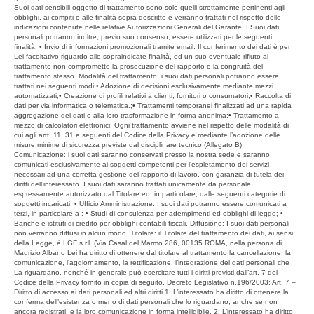
Suoi dati sensibili oggetto di trattamento sono solo quelli strettamente pertinenti agli
obblighi, ai compiti o alle finalità sopra descritte e verranno trattati nel rispetto delle
indicazioni contenute nelle relative Autorizzazioni Generali del Garante. I Suoi dati
personali potranno inoltre, previo suo consenso, essere utilizzati per le seguenti
finalità: • Invio di informazioni promozionali tramite email. Il conferimento dei dati è per
Lei facoltativo riguardo alle sopraindicate finalità, ed un suo eventuale rifiuto al
trattamento non compromette la prosecuzione del rapporto o la congruità del
trattamento stesso. Modalità del trattamento: i suoi dati personali potranno essere
trattati nei seguenti modi:• Adozione di decisioni esclusivamente mediante mezzi
automatizzati;• Creazione di profili relativi a clienti, fornitori o consumatori;• Raccolta di
dati per via informatica o telematica.;• Trattamenti temporanei finalizzati ad una rapida
aggregazione dei dati o alla loro trasformazione in forma anonima;• Trattamento a
mezzo di calcolatori elettronici. Ogni trattamento avviene nel rispetto delle modalità di
cui agli artt. 11, 31 e seguenti del Codice della Privacy e mediante l’adozione delle
misure minime di sicurezza previste dal disciplinare tecnico (Allegato B).
Comunicazione: i suoi dati saranno conservati presso la nostra sede e saranno
comunicati esclusivamente ai soggetti competenti per l’espletamento dei servizi
necessari ad una corretta gestione del rapporto di lavoro, con garanzia di tutela dei
diritti dell’interessato. I suoi dati saranno trattati unicamente da personale
espressamente autorizzato dal Titolare ed, in particolare, dalle seguenti categorie di
soggetti incaricati: • Ufficio Amministrazione. I suoi dati potranno essere comunicati a
terzi, in particolare a : • Studi di consulenza per adempimenti ed obblighi di legge; •
Banche e istituti di credito per obblighi contabili-fiscali. Diffusione: I suoi dati personali
non verranno diffusi in alcun modo. Titolare: il Titolare del trattamento dei dati, ai sensi
della Legge, è LGF s.r.l. (Via Casal del Marmo 286, 00135 ROMA, nella persona di
Maurizio Albano Lei ha diritto di ottenere dal titolare al trattamento la cancellazione, la
comunicazione, l’aggiornamento, la rettificazione, l’integrazione dei dati personali che
La riguardano, nonché in generale può esercitare tutti i diritti previsti dall’art. 7 del
Codice della Privacy fornito in copia di seguito. Decreto Legislativo n.196/2003: Art. 7 –
Diritto di accesso ai dati personali ed altri diritti 1. L’interessato ha diritto di ottenere la
conferma dell’esistenza o meno di dati personali che lo riguardano, anche se non
ancora registrati, e la loro comunicazione in forma intelligibile. 2. L’interessato ha diritto