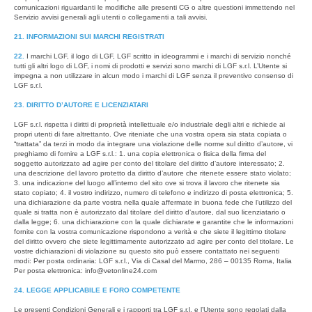
comunicazioni riguardanti le modifiche alle presenti CG o altre questioni immettendo nel
Servizio avvisi generali agli utenti o collegamenti a tali avvisi.
21. INFORMAZIONI SUI MARCHI REGISTRATI
22.
I marchi LGF, il logo di LGF, LGF scritto in ideogrammi e i marchi di servizio nonché
tutti gli altri logo di LGF, i nomi di prodotti e servizi sono marchi di LGF s.r.l. L’Utente si
impegna a non utilizzare in alcun modo i marchi di LGF senza il preventivo consenso di
LGF s.r.l.
23. DIRITTO D’AUTORE E LICENZIATARI
LGF s.r.l. rispetta i diritti di proprietà intellettuale e/o industriale degli altri e richiede ai
propri utenti di fare altrettanto. Ove riteniate che una vostra opera sia stata copiata o
“trattata” da terzi in modo da integrare una violazione delle norme sul diritto d’autore, vi
preghiamo di fornire a LGF s.r.l.: 1. una copia elettronica o fisica della firma del
soggetto autorizzato ad agire per conto del titolare del diritto d’autore interessato; 2.
una descrizione del lavoro protetto da diritto d’autore che ritenete essere stato violato;
3. una indicazione del luogo all’interno del sito ove si trova il lavoro che ritenete sia
stato copiato; 4. il vostro indirizzo, numero di telefono e indirizzo di posta elettronica; 5.
una dichiarazione da parte vostra nella quale affermate in buona fede che l’utilizzo del
quale si tratta non è autorizzato dal titolare del diritto d’autore, dal suo licenziatario o
dalla legge; 6. una dichiarazione con la quale dichiarate e garantite che le informazioni
fornite con la vostra comunicazione rispondono a verità e che siete il legittimo titolare
del diritto ovvero che siete legittimamente autorizzato ad agire per conto del titolare. Le
vostre dichiarazioni di violazione su questo sito può essere contattato nei seguenti
modi: Per posta ordinaria: LGF s.r.l., Via di Casal del Marmo, 286 – 00135 Roma, Italia
Per posta elettronica: info@vetonline24.com
24. LEGGE APPLICABILE E FORO COMPETENTE
Le presenti Condizioni Generali e i rapporti tra LGF s.r.l. e l’Utente sono regolati dalla