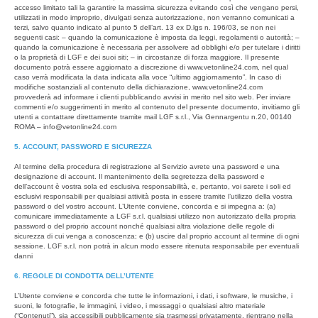
accesso limitato tali la garantire la massima sicurezza evitando così che vengano persi,
utilizzati in modo improprio, divulgati senza autorizzazione, non verranno comunicati a
terzi, salvo quanto indicato al punto 5 dell’art. 13 ex D.lgs n. 196/03, se non nei
seguenti casi: – quando la comunicazione è imposta da leggi, regolamenti o autorità; –
quando la comunicazione è necessaria per assolvere ad obblighi e/o per tutelare i diritti
o la proprietà di LGF e dei suoi siti; – in circostanze di forza maggiore. Il presente
documento potrà essere aggiornato a discrezione di www.vetonline24.com, nel qual
caso verrà modificata la data indicata alla voce “ultimo aggiornamento”. In caso di
modifiche sostanziali al contenuto della dichiarazione, www.vetonline24.com
provvederà ad informare i clienti pubblicando avvisi in merito nel sito web. Per inviare
commenti e/o suggerimenti in merito al contenuto del presente documento, invitiamo gli
utenti a contattare direttamente tramite mail LGF s.r.l., Via Gennargentu n.20, 00140
ROMA – info@vetonline24.com
5. ACCOUNT, PASSWORD E SICUREZZA
Al termine della procedura di registrazione al Servizio avrete una password e una
designazione di account. Il mantenimento della segretezza della password e
dell’account è vostra sola ed esclusiva responsabilità, e, pertanto, voi sarete i soli ed
esclusivi responsabili per qualsiasi attività posta in essere tramite l’utilizzo della vostra
password o del vostro account. L’Utente conviene, concorda e si impegna a: (a)
comunicare immediatamente a LGF s.r.l. qualsiasi utilizzo non autorizzato della propria
password o del proprio account nonché qualsiasi altra violazione delle regole di
sicurezza di cui venga a conoscenza; e (b) uscire dal proprio account al termine di ogni
sessione. LGF s.r.l. non potrà in alcun modo essere ritenuta responsabile per eventuali
danni
6. REGOLE DI CONDOTTA DELL’UTENTE
L’Utente conviene e concorda che tutte le informazioni, i dati, i software, le musiche, i
suoni, le fotografie, le immagini, i video, i messaggi o qualsiasi altro materiale
(“Contenuti”), sia accessibili pubblicamente sia trasmessi privatamente, rientrano nella