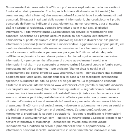
Normalmente il sito www.vetonline24.com può essere esplorato senza la necessità di
fornire alcun dato personale. E’ solo per la fruizione di alcuni specifici servizi (che
verranno segnalati all’utente) che www.vetonline24.com richiede il conferimento di dati
personali. Si tratterà in tali casi delle seguenti informazioni, che costituiscono il profilo
personale dell’utente: indirizzo di posta elettronica, nome, cognome, data di nascita,
città e nazione di residenza, domicilio lavorativo e solo in rari casi, di ulteriori
informazioni. Il sito www.vetonline24.com utilizza un servizio di registrazione che
consente, specificando il proprio account (costituito dal numero identificativo o
dall’indirizzo di posta elettronica e dalla password) all’utente di accedere alle proprie
informazioni personali (esaminandole e modificandole, aggiornando il proprio profilo) ed
usufruire dei relativi servizi nella massima riservatezza. Le informazioni personali
raccolte verranno utilizzate: – per rendere più agevole l’utilizzo del sito da parte
dell’Utente registrato, che non dovrà pertanto fornire ad ogni accesso le medesime
informazioni; – per consentire all’utente di trovare agevolmente i servizi e le
informazioni nel sito; – per consentire a www.vetonline24.com di creare e fornire servizi
interessanti ed utili per l’utente; – per avvisare l’Utente circa le novità e gli
aggiornamenti dei servizi offerti da www.vetonline24.com; – per elaborare dati statistici
aggregati sulle visite ai siti, impegnandosi in tal caso a non raccogliere informazioni
specifiche sull’utilizzo del sito da parte dei singoli utenti. La registrazione consente
all’utente di ricevere informazioni da www.vetonline24.com (facoltà di cui potrà avvalersi
o di cui potrà non usufruire) che potrebbero riguardare: – segnalazioni di problemi di
natura tecnica interessanti i servizi utilizzati dall’utente (in tale caso, le comunicazioni
sono considerate parti integranti del servizio offerto e pertanto non possono essere
rifiutate dall’utente); – invio di materiale informativo e promozionale su nuove iniziative
di www.vetonline24.com o di società terze; – ricevere in abbonamento news su servizi e
prodotti di www.vetonline24.com o di società terze. L’utente potrà svolgere, con
riferimento ai propri dati, le seguenti operazioni: – leggere e modificare le informazioni
già inoltrate a www.vetonline24.com – indicare a www.vetonline24.com se desidera non
ricevere informativa di marketing; – acconsentire ovvero annullare/revocare
l’abbonamento a notiziari su servizi e prodotti nel settore di appartenenza. Le
informazioni personali raccolte, memorizzate in server protetti con password e con