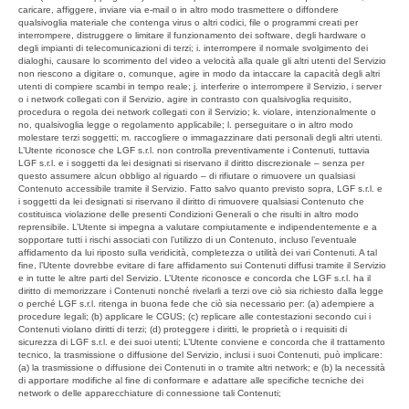
caricare, affiggere, inviare via e-mail o in altro modo trasmettere o diffondere
qualsivoglia materiale che contenga virus o altri codici, file o programmi creati per
interrompere, distruggere o limitare il funzionamento dei software, degli hardware o
degli impianti di telecomunicazioni di terzi; i. interrompere il normale svolgimento dei
dialoghi, causare lo scorrimento del video a velocità alla quale gli altri utenti del Servizio
non riescono a digitare o, comunque, agire in modo da intaccare la capacità degli altri
utenti di compiere scambi in tempo reale; j. interferire o interrompere il Servizio, i server
o i network collegati con il Servizio, agire in contrasto con qualsivoglia requisito,
procedura o regola dei network collegati con il Servizio; k. violare, intenzionalmente o
no, qualsivoglia legge o regolamento applicabile; l. perseguitare o in altro modo
molestare terzi soggetti; m. raccogliere o immagazzinare dati personali degli altri utenti.
L’Utente riconosce che LGF s.r.l. non controlla preventivamente i Contenuti, tuttavia
LGF s.r.l. e i soggetti da lei designati si riservano il diritto discrezionale – senza per
questo assumere alcun obbligo al riguardo – di rifiutare o rimuovere un qualsiasi
Contenuto accessibile tramite il Servizio. Fatto salvo quanto previsto sopra, LGF s.r.l. e
i soggetti da lei designati si riservano il diritto di rimuovere qualsiasi Contenuto che
costituisca violazione delle presenti Condizioni Generali o che risulti in altro modo
reprensibile. L’Utente si impegna a valutare compiutamente e indipendentemente e a
sopportare tutti i rischi associati con l’utilizzo di un Contenuto, incluso l’eventuale
affidamento da lui riposto sulla veridicità, completezza o utilità dei vari Contenuti. A tal
fine, l’Utente dovrebbe evitare di fare affidamento sui Contenuti diffusi tramite il Servizio
e in tutte le altre parti del Servizio. L’Utente riconosce e concorda che LGF s.r.l. ha il
diritto di memorizzare i Contenuti nonché rivelarli a terzi ove ciò sia richiesto dalla legge
o perché LGF s.r.l. ritenga in buona fede che ciò sia necessario per: (a) adempiere a
procedure legali; (b) applicare le CGUS; (c) replicare alle contestazioni secondo cui i
Contenuti violano diritti di terzi; (d) proteggere i diritti, le proprietà o i requisiti di
sicurezza di LGF s.r.l. e dei suoi utenti; L’Utente conviene e concorda che il trattamento
tecnico, la trasmissione o diffusione del Servizio, inclusi i suoi Contenuti, può implicare:
(a) la trasmissione o diffusione dei Contenuti in o tramite altri network; e (b) la necessità
di apportare modifiche al fine di conformare e adattare alle specifiche tecniche dei
network o delle apparecchiature di connessione tali Contenuti;