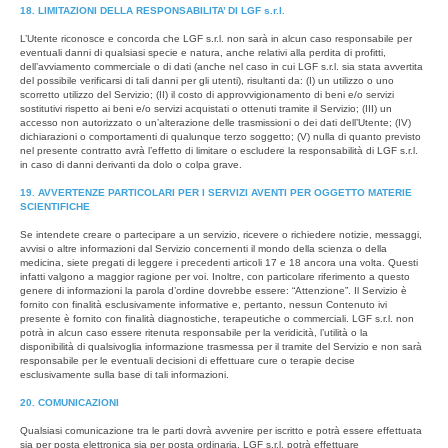
18. LIMITAZIONI DELLA RESPONSABILITA’ DI LGF s.r.l.
L’Utente riconosce e concorda che LGF s.r.l. non sarà in alcun caso responsabile per
eventuali danni di qualsiasi specie e natura, anche relativi alla perdita di profitti,
dell’avviamento commerciale o di dati (anche nel caso in cui LGF s.r.l. sia stata avvertita
del possibile verificarsi di tali danni per gli utenti), risultanti da: (I) un utilizzo o uno
scorretto utilizzo del Servizio; (II) il costo di approvvigionamento di beni e/o servizi
sostitutivi rispetto ai beni e/o servizi acquistati o ottenuti tramite il Servizio; (III) un
accesso non autorizzato o un’alterazione delle trasmissioni o dei dati dell’Utente; (IV)
dichiarazioni o comportamenti di qualunque terzo soggetto; (V) nulla di quanto previsto
nel presente contratto avrà l’effetto di limitare o escludere la responsabilità di LGF s.r.l.
in caso di danni derivanti da dolo o colpa grave.
19. AVVERTENZE PARTICOLARI PER I SERVIZI AVENTI PER OGGETTO MATERIE
SCIENTIFICHE
Se intendete creare o partecipare a un servizio, ricevere o richiedere notizie, messaggi,
avvisi o altre informazioni dal Servizio concernenti il mondo della scienza o della
medicina, siete pregati di leggere i precedenti articoli 17 e 18 ancora una volta. Questi
infatti valgono a maggior ragione per voi. Inoltre, con particolare riferimento a questo
genere di informazioni la parola d’ordine dovrebbe essere: “Attenzione”. Il Servizio è
fornito con finalità esclusivamente informative e, pertanto, nessun Contenuto ivi
presente è fornito con finalità diagnostiche, terapeutiche o commerciali. LGF s.r.l. non
potrà in alcun caso essere ritenuta responsabile per la veridicità, l’utilità o la
disponibilità di qualsivoglia informazione trasmessa per il tramite del Servizio e non sarà
responsabile per le eventuali decisioni di effettuare cure o terapie decise
esclusivamente sulla base di tali informazioni.
20. COMUNICAZIONI
Qualsiasi comunicazione tra le parti dovrà avvenire per iscritto e potrà essere effettuata
sia per posta elettronica sia per posta ordinaria. LGF s.r.l. potrà effettuare