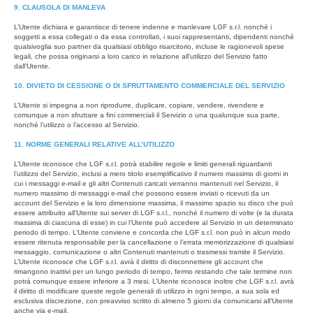
9. CLAUSOLA DI MANLEVA
L’Utente dichiara e garantisce di tenere indenne e manlevare LGF s.r.l. nonché i
soggetti a essa collegati o da essa controllati, i suoi rappresentanti, dipendenti nonché
qualsivoglia suo partner da qualsiasi obbligo risarcitorio, incluse le ragionevoli spese
legali, che possa originarsi a loro carico in relazione all’utilizzo del Servizio fatto
dall’Utente.
10. DIVIETO DI CESSIONE O DI SFRUTTAMENTO COMMERCIALE DEL SERVIZIO
L’Utente si impegna a non riprodurre, duplicare, copiare, vendere, rivendere e
comunque a non sfruttare a fini commerciali il Servizio o una qualunque sua parte,
nonché l’utilizzo o l’accesso al Servizio.
11. NORME GENERALI RELATIVE ALL’UTILIZZO
L’Utente riconosce che LGF s.r.l. potrà stabilire regole e limiti generali riguardanti
l’utilizzo del Servizio, inclusi a mero titolo esemplificativo il numero massimo di giorni in
cui i messaggi e-mail e gli altri Contenuti caricati verranno mantenuti nel Servizio, il
numero massimo di messaggi e-mail che possono essere inviati o ricevuti da un
account del Servizio e la loro dimensione massima, il massimo spazio su disco che può
essere attribuito all’Utente sui server di LGF s.r.l., nonché il numero di volte (e la durata
massima di ciascuna di esse) in cui l’Utente può accedere al Servizio in un determinato
periodo di tempo. L’Utente conviene e concorda che LGF s.r.l. non può in alcun modo
essere ritenuta responsabile per la cancellazione o l’errata memorizzazione di qualsiasi
messaggio, comunicazione o altri Contenuti mantenuti o trasmessi tramite il Servizio.
L’Utente riconosce che LGF s.r.l. avrà il diritto di disconnettere gli account che
rimangono inattivi per un lungo periodo di tempo, fermo restando che tale termine non
potrà comunque essere inferiore a 3 mesi. L’Utente riconosce inoltre che LGF s.r.l. avrà
il diritto di modificare queste regole generali di utilizzo in ogni tempo, a sua sola ed
esclusiva discrezione, con preavviso scritto di almeno 5 giorni da comunicarsi all’Utente
anche via e-mail.