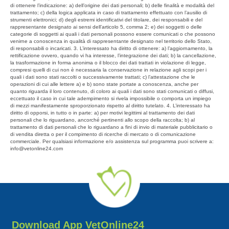
di ottenere l’indicazione: a) dell’origine dei dati personali; b) delle finalità e modalità del
trattamento; c) della logica applicata in caso di trattamento effettuato con l’ausilio di
strumenti elettronici; d) degli estremi identificativi del titolare, dei responsabili e del
rappresentante designato ai sensi dell’articolo 5, comma 2; e) dei soggetti o delle
categorie di soggetti ai quali i dati personali possono essere comunicati o che possono
venirne a conoscenza in qualità di rappresentante designato nel territorio dello Stato,
di responsabili o incaricati. 3. L’interessato ha diritto di ottenere: a) l’aggiornamento, la
rettificazione ovvero, quando vi ha interesse, l’integrazione dei dati; b) la cancellazione,
la trasformazione in forma anonima o il blocco dei dati trattati in violazione di legge,
compresi quelli di cui non è necessaria la conservazione in relazione agli scopi per i
quali i dati sono stati raccolti o successivamente trattati; c) l’attestazione che le
operazioni di cui alle lettere a) e b) sono state portate a conoscenza, anche per
quanto riguarda il loro contenuto, di coloro ai quali i dati sono stati comunicati o diffusi,
eccettuato il caso in cui tale adempimento si rivela impossibile o comporta un impiego
di mezzi manifestamente sproporzionato rispetto al diritto tutelato. 4. L’interessato ha
diritto di opporsi, in tutto o in parte: a) per motivi legittimi al trattamento dei dati
personali che lo riguardano, ancorché pertinenti allo scopo della raccolta; b) al
trattamento di dati personali che lo riguardano a fini di invio di materiale pubblicitario o
di vendita diretta o per il compimento di ricerche di mercato o di comunicazione
commerciale. Per qualsiasi informazione e/o assistenza sul programma puoi scrivere a:
info@vetonline24.com
Download App VetOnline24