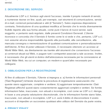
servizi.
2. DESCRIZIONE DEL SERVIZIO
Attualmente LGF s.r.l. fornisce agli utenti l’accesso, tramite il proprio network di servizi,
a numerose risorse on line, quali, per esempio, vari strumenti di comunicazione, servizi
di e-mail, contenuti personalizzati e altri (il “Servizio”). Salvo espressa disposizione
contraria, l’introduzione di una qualsiasi modifica al Servizio che lo renda diversamente
fruibile rispetto alla sua forma attuale, come pure il lancio di nuovi servizi, sarà
soggetto, e pertanto sarà regolato, dalle presenti Condizioni Generali. L’Utente
riconosce e concorda che il Servizio è fornito come lo si vede e che, pertanto, LGF s.r.l.
non assume alcuna responsabilità riguardo alla puntualità, alla cancellazione, alla
mancata consegna o memorizzazione di qualsiasi comunicazione o personalizzazione
dell’Utente. Al fine di poter utilizzare il Servizio, è necessario ottenere un accesso al
World Wide Web, sia direttamente sia tramite altri strumenti che consentono l’accesso
ai contenuti situati sul Web, e pagare tutti i corrispettivi associati a tale accesso. Inoltre,
è necessario che gli utenti si dotino dell’attrezzatura necessaria per la connessione al
World Wide Web, tra cui un computer, un modem e quant’altro necessario per
collegarsi.
3. OBBLIGAZIONI PER LA REGISTRAZIONE
Al fine di utilizzare il Servizio, l’Utente si impegna a: a) fornire le informazioni personali
(“Dati Registrati”) richieste durante la procedura di registrazione assicurando che
queste siano aggiornate, complete e veritiere; b) aggiornare tempestivamente i Dati
Registrati affinché questi siano costantemente aggiornati completi e veritieri. Se fornite
informazioni false, inaccurate, non attuali o incomplete, così come se LGF s.r.l. ritenga,
in base a una propria valutazione discrezionale, che le informazioni fornite siano false,
inaccurate, non attuali o incomplete, LGF s.r.l. avrà il diritto di disconnettere il vostro
account e di impedire un successivo qualsiasi altro utilizzo del Servizio da parte vostra.
4. PRIVACY POLICY