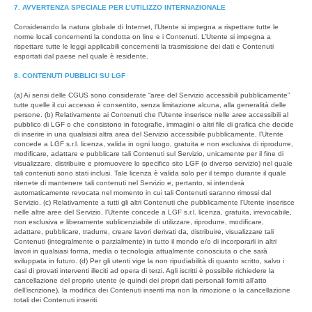
7. AVVERTENZA SPECIALE PER L’UTILIZZO INTERNAZIONALE
Considerando la natura globale di Internet, l’Utente si impegna a rispettare tutte le
norme locali concernenti la condotta on line e i Contenuti. L’Utente si impegna a
rispettare tutte le leggi applicabili concernenti la trasmissione dei dati e Contenuti
esportati dal paese nel quale è residente.
8. CONTENUTI PUBBLICI SU LGF
(a) Ai sensi delle CGUS sono considerate “aree del Servizio accessibili pubblicamente”
tutte quelle il cui accesso è consentito, senza limitazione alcuna, alla generalità delle
persone. (b) Relativamente ai Contenuti che l’Utente inserisce nelle aree accessibili al
pubblico di LGF o che consistono in fotografie, immagini o altri file di grafica che decide
di inserire in una qualsiasi altra area del Servizio accessibile pubblicamente, l’Utente
concede a LGF s.r.l. licenza, valida in ogni luogo, gratuita e non esclusiva di riprodurre,
modificare, adattare e pubblicare tali Contenuti sul Servizio, unicamente per il fine di
visualizzare, distribuire e promuovere lo specifico sito LGF (o diverso servizio) nel quale
tali contenuti sono stati inclusi. Tale licenza è valida solo per il tempo durante il quale
ritenete di mantenere tali contenuti nel Servizio e, pertanto, si intenderà
automaticamente revocata nel momento in cui tali Contenuti saranno rimossi dal
Servizio. (c) Relativamente a tutti gli altri Contenuti che pubblicamente l’Utente inserisce
nelle altre aree del Servizio, l’Utente concede a LGF s.r.l. licenza, gratuita, irrevocabile,
non esclusiva e liberamente sublicenziabile di utilizzare, riprodurre, modificare,
adattare, pubblicare, tradurre, creare lavori derivati da, distribuire, visualizzare tali
Contenuti (integralmente o parzialmente) in tutto il mondo e/o di incorporarli in altri
lavori in qualsiasi forma, media o tecnologia attualmente conosciuta o che sarà
sviluppata in futuro. (d) Per gli utenti vige la non ripudiabilità di quanto scritto, salvo i
casi di provati interventi illeciti ad opera di terzi. Agli iscritti è possibile richiedere la
cancellazione del proprio utente (e quindi dei propri dati personali forniti all’atto
dell’iscrizione), la modifica dei Contenuti inseriti ma non la rimozione o la cancellazione
totali dei Contenuti inseriti.