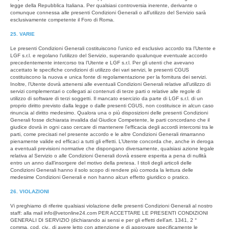
legge della Repubblica Italiana. Per qualsiasi controversia inerente, derivante o
comunque connessa alle presenti Condizioni Generali o all’utilizzo del Servizio sarà
esclusivamente competente il Foro di Roma.
25. VARIE
Le presenti Condizioni Generali costituiscono l’unico ed esclusivo accordo tra l’Utente e
LGF s.r.l. e regolano l’utilizzo del Servizio, superando qualunque eventuale accordo
precedentemente intercorso tra l’Utente e LGF s.r.l. Per gli utenti che avevano
accettato le specifiche condizioni di utilizzo dei vari servizi, le presenti CGUS
costituiscono la nuova e unica fonte di regolamentazione per la fornitura dei servizi.
Inoltre, l’Utente dovrà attenersi alle eventuali Condizioni Generali relative all’utilizzo di
servizi complementari o collegati ai contenuti di terze parti o relative alle regole di
utilizzo di software di terzi soggetti. Il mancato esercizio da parte di LGF s.r.l. di un
proprio diritto previsto dalla legge o dalle presenti CGUS, non costituisce in alcun caso
rinuncia al diritto medesimo. Qualora una o più disposizioni delle presenti Condizioni
Generali fosse dichiarata invalida dal Giudice Competente, le parti concordano che il
giudice dovrà in ogni caso cercare di mantenere l’efficacia degli accordi intercorsi tra le
parti, come precisati nel presente accordo e le altre Condizioni Generali rimarranno
pienamente valide ed efficaci a tutti gli effetti. L’Utente concorda che, anche in deroga
a eventuali previsioni normative che dispongano diversamente, qualsiasi azione legale
relativa al Servizio o alle Condizioni Generali dovrà essere esperita a pena di nullità
entro un anno dall’insorgere del motivo della pretesa. I titoli degli articoli delle
Condizioni Generali hanno il solo scopo di rendere più comoda la lettura delle
medesime Condizioni Generali e non hanno alcun effetto giuridico o pratico.
26. VIOLAZIONI
Vi preghiamo di riferire qualsiasi violazione delle presenti Condizioni Generali al nostro
staff: alla mail info@vetonline24.com PER ACCETTARE LE PRESENTI CONDIZIONI
GENERALI DI SERVIZIO (dichiarando ai sensi e per gli effetti dell’art. 1341, 2 °
comma, cod. civ., di avere letto con attenzione e di approvare specificamente le