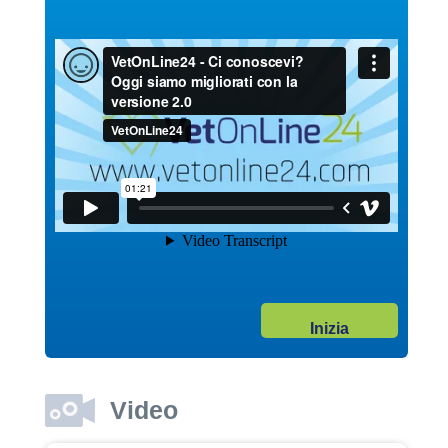
Guarda il video
04/10/2017
Garanzie post vendita
Dott. Maurizio Albano
Guarda il video
04/10/2017
Inizia
Adozione
Dott. Maurizio Albano
Guarda il video
Video