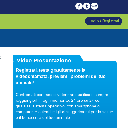
Login / Registrati
04/10/2017
Video Presentazione
Veterinario di fiducia
Registrati, testa gratuitamente la
Dott. Maurizio Albano
videochiamata, previeni i problemi del tuo
Guarda il video
animale!
Confrontati con medici veterinari qualificati, sempre
raggiungibili in ogni momento, 24 ore su 24 con
qualsiasi sistema operativo, con smartphone o
04/10/2017
computer, e ottieni i migliori suggerimenti per la salute
Regalare un pet
e il benessere del tuo animale.
Dott. Maurizio Albano