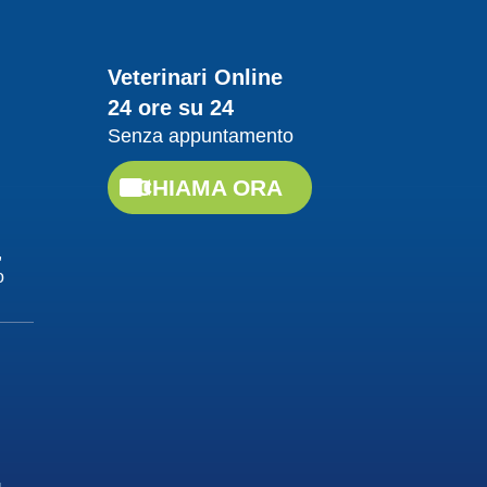
04/10/2017
Veterinari Online
Malattie infettive: Il
24 ore su 24
Tetano
Senza appuntamento
Dott.ssa Maria Grazia Iorino
CHIAMA ORA
Guarda il video
,
04/10/2017
o
Terapia
comportamentale
Dott. Luca Buti
Guarda il video
04/10/2017