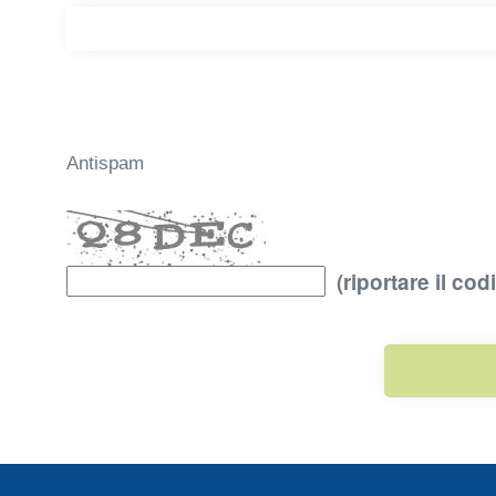
Antispam
(riportare il cod