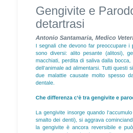
Gengivite e Parodo
detartrasi
Antonio Santamaria, Medico Veter
I segnali che devono far preoccupare i pr
sono diversi: alito pesante (alitosi), g
macchiati, perdita di saliva dalla bocca, 
dell’animale ad alimentarsi. Tutti questi 
due malattie causate molto spesso dal
dentale.
Che differenza c’è tra gengivite e par
La gengivite insorge quando l’accumulo d
smalto dei denti), si aggrava cominciando
la gengivite è ancora reversibile e p