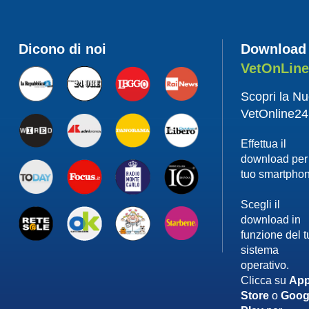
Dicono di noi
Download
VetOnLin
Scopri la N
VetOnline24
Effettua il
download per 
tuo smartpho
Scegli il
download in
funzione del 
sistema
operativo.
Clicca su
App
Store
o
Goog