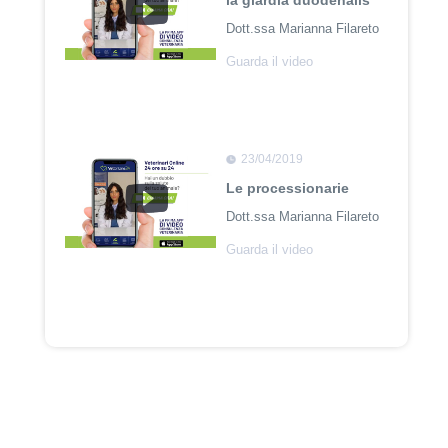
la giardia duodenalis
Dott.ssa Marianna Filareto
Guarda il video
23/04/2019
Le processionarie
Dott.ssa Marianna Filareto
Guarda il video
23/04/2018
Adozione Pet con
Leishmaniosi
Dott. Felici Manuel