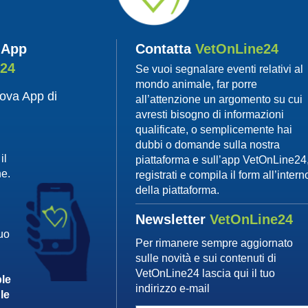
 App
Contatta
VetOnLine24
e24
Se vuoi segnalare eventi relativi al
mondo animale, far porre
uova App di
all’attenzione un argomento su cui
avresti bisogno di informazioni
qualificate, o semplicemente hai
dubbi o domande sulla nostra
il
piattaforma e sull’app VetOnLine24
ne.
registrati e compila il form all’intern
della piattaforma.
Newsletter
VetOnLine24
tuo
Per rimanere sempre aggiornato
sulle novità e sui contenuti di
VetOnLine24 lascia qui il tuo
le
indirizzo e-mail
le