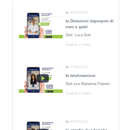
05/07/2019
le Deiezioni improprie di
cani e gatti
Dott. Luca Buti
Guarda il video
27/06/2019
la leishmaniosi
Dott.ssa Marianna Filareto
Guarda il video
09/05/2019