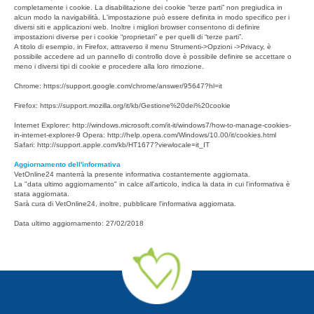
completamente i cookie. La disabilitazione dei cookie “terze parti” non pregiudica in
alcun modo la navigabilità. L'impostazione può essere definita in modo specifico per i
diversi siti e applicazioni web. Inoltre i migliori browser consentono di definire
impostazioni diverse per i cookie “proprietari” e per quelli di “terze parti”.
A titolo di esempio, in Firefox, attraverso il menu Strumenti->Opzioni ->Privacy, è
possibile accedere ad un pannello di controllo dove è possibile definire se accettare o
meno i diversi tipi di cookie e procedere alla loro rimozione.
Chrome: https://support.google.com/chrome/answer/95647?hl=it
Firefox: https://support.mozilla.org/it/kb/Gestione%20dei%20cookie
Internet Explorer: http://windows.microsoft.com/it-it/windows7/how-to-manage-cookies-
in-internet-explorer-9 Opera: http://help.opera.com/Windows/10.00/it/cookies.html
Safari: http://support.apple.com/kb/HT1677?viewlocale=it_IT
Aggiornamento dell'informativa
VetOnline24 manterrà la presente informativa costantemente aggiornata.
La "data ultimo aggiornamento" in calce all'articolo, indica la data in cui l'informativa è
stata aggiornata.
Sarà cura di VetOnline24, inoltre, pubblicare l'informativa aggiornata.
Data ultimo aggiornamento: 27/02/2018