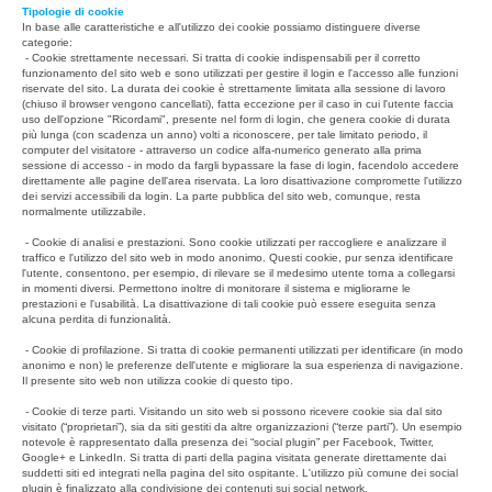
Tipologie di cookie
In base alle caratteristiche e all'utilizzo dei cookie possiamo distinguere diverse
categorie:
- Cookie strettamente necessari. Si tratta di cookie indispensabili per il corretto
funzionamento del sito web e sono utilizzati per gestire il login e l'accesso alle funzioni
riservate del sito. La durata dei cookie è strettamente limitata alla sessione di lavoro
(chiuso il browser vengono cancellati), fatta eccezione per il caso in cui l'utente faccia
uso dell'opzione "Ricordami", presente nel form di login, che genera cookie di durata
più lunga (con scadenza un anno) volti a riconoscere, per tale limitato periodo, il
computer del visitatore - attraverso un codice alfa-numerico generato alla prima
sessione di accesso - in modo da fargli bypassare la fase di login, facendolo accedere
direttamente alle pagine dell'area riservata. La loro disattivazione compromette l'utilizzo
dei servizi accessibili da login. La parte pubblica del sito web, comunque, resta
normalmente utilizzabile.
- Cookie di analisi e prestazioni. Sono cookie utilizzati per raccogliere e analizzare il
traffico e l'utilizzo del sito web in modo anonimo. Questi cookie, pur senza identificare
l'utente, consentono, per esempio, di rilevare se il medesimo utente torna a collegarsi
in momenti diversi. Permettono inoltre di monitorare il sistema e migliorarne le
prestazioni e l'usabilità. La disattivazione di tali cookie può essere eseguita senza
alcuna perdita di funzionalità.
- Cookie di profilazione. Si tratta di cookie permanenti utilizzati per identificare (in modo
anonimo e non) le preferenze dell'utente e migliorare la sua esperienza di navigazione.
Il presente sito web non utilizza cookie di questo tipo.
- Cookie di terze parti. Visitando un sito web si possono ricevere cookie sia dal sito
visitato (“proprietari”), sia da siti gestiti da altre organizzazioni (“terze parti”). Un esempio
notevole è rappresentato dalla presenza dei “social plugin” per Facebook, Twitter,
Google+ e LinkedIn. Si tratta di parti della pagina visitata generate direttamente dai
suddetti siti ed integrati nella pagina del sito ospitante. L'utilizzo più comune dei social
plugin è finalizzato alla condivisione dei contenuti sui social network.