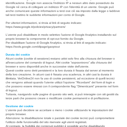
identificazione. Google non associa l'indirizzo IP a nessun altro dato posseduto da
Google né cerca di collegare un indirizzo IP con l'identità di un utente. Google può
anche comunicare queste informazioni a terzi ove ciò sia imposto dalla legge o laddove
tali terzi trattino le suddette informazioni per conto di Google.
Per ulteriori informazioni, si rinvia al link di seguito indicato:
https://www.google.it/policies/privacy/partners/
L'utente può disabilitare in modo selettivo l'azione di Google Analytics installando sul
proprio browser la componente di opt-out fornito da Google.
Per disabilitare l'azione di Google Analytics, si rinvia al link di seguito indicato:
https://tools.google.com/dlpage/gaoptout
Durata dei cookie
Alcuni cookie (cookie di sessione) restano attivi solo fino alla chiusura del browser o
all'esecuzione del comando di logout. Altri cookie “sopravvivono” alla chiusura del
browser e sono disponibili anche in successive visite dell'utente.
Questi cookie sono detti persistenti e la loro durata è fissata dal server al momento
della loro creazione. In alcuni casi è fissata una scadenza, in altri casi la durata è
illimitata. VetOnline24 non fa uso di cookie persistenti, ad eccezione di quelli tecnici
che vengono attivati quando l'utente utilizzi l'opzione "Ricordami" del form di login e
che possono essere rimossi con il corrispondente flag "Dimenticami" presente nel form
di logout.
Tuttavia, navigando sulle pagine di questo sito web, si può interagire con siti gestiti da
terze parti che possono creare o modificare cookie permanenti e di profilazione.
Gestione dei cookie
L'utente può decidere se accettare o meno i cookie utilizzando le impostazioni del
proprio browser.
Attenzione: la disabilitazione totale o parziale dei cookie tecnici può compromettere
l'utilizzo delle funzionalità del sito riservate agli utenti registrati.
Al contrario, la fruibilità dei contenuti pubblici è possibile anche disabilitando