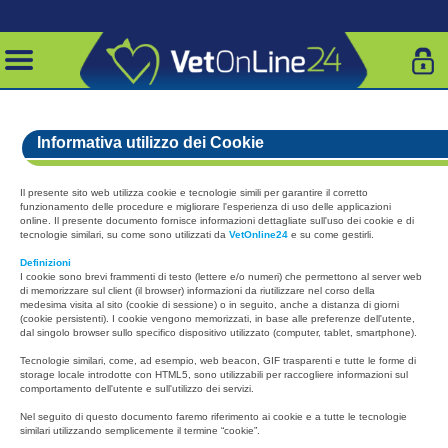
Informativa utilizzo dei Cookie
Il presente sito web utilizza cookie e tecnologie simili per garantire il corretto
funzionamento delle procedure e migliorare l'esperienza di uso delle applicazioni
online. Il presente documento fornisce informazioni dettagliate sull'uso dei cookie e di
tecnologie similari, su come sono utilizzati da
VetOnline24
e su come gestirli.
Definizioni
I cookie sono brevi frammenti di testo (lettere e/o numeri) che permettono al server web
di memorizzare sul client (il browser) informazioni da riutilizzare nel corso della
medesima visita al sito (cookie di sessione) o in seguito, anche a distanza di giorni
(cookie persistenti). I cookie vengono memorizzati, in base alle preferenze dell'utente,
dal singolo browser sullo specifico dispositivo utilizzato (computer, tablet, smartphone).
Tecnologie similari, come, ad esempio, web beacon, GIF trasparenti e tutte le forme di
storage locale introdotte con HTML5, sono utilizzabili per raccogliere informazioni sul
comportamento dell'utente e sull'utilizzo dei servizi.
Nel seguito di questo documento faremo riferimento ai cookie e a tutte le tecnologie
similari utilizzando semplicemente il termine “cookie”.