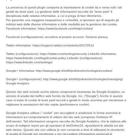
La presenza di questi plugin comporta la trasmissione di cookie da e verso tutti i siti
gestiti da terze parti. La gestione delle informazioni raccolte da “terze parti” è
disciplinata dalle relative informative, a cui si prega di fare riferimento.
Per garantire una maggiore trasparenza e comodità, si riportano qui di seguito gli
indirizzi web delle diverse informative e delle modalità per la gestione dei cookie.
Facebook informativa: https://www.facebook.com/help/cookies/
Facebook (configurazione): accedere al proprio account. Sezione privacy.
Twitter informative: https://support.twitter.com/articles/20170514
Twitter (configurazione): https://twitter.com/settings/security Linkedin informativa:
https://www.linkedin.com/legal/cookie-policy Linkedin (configurazione):
https://www.linkedin.com/settings/
Google+ informativa: http://www.google.it/intl/it/policies/technologies/cookies/
Google+ (configurazione): http://www.google.it/intl/it/policies/technologies/managing/
Google Analytics
Questo sito web include anche talune componenti trasmesse da Google Analytics, un
servizio di analisi del traffico web fornito da Google, Inc. (“Google”). Anche in questo
caso si tratta di cookie di terze parti raccolti e gestiti in modo anonimo per monitorare e
migliorare le prestazioni del sito ospite (performance cookie).
Google Analytics utilizza i "cookie" per raccogliere e analizzare in forma anonima le
informazioni sui comportamenti di utilizzo del sito web (compreso l'indirizzo IP
dell'utente). Tali informazioni vengono raccolte da Google Analytics, che le elabora allo
scopo di redigere report per gli operatori di VetOnline24, riguardanti le attività sul sito
web stesso. Questo sito non utilizza (e non consente a terzi di utilizzare) lo strumento
di analisi di Google per monitorare o per raccogliere informazioni personali di