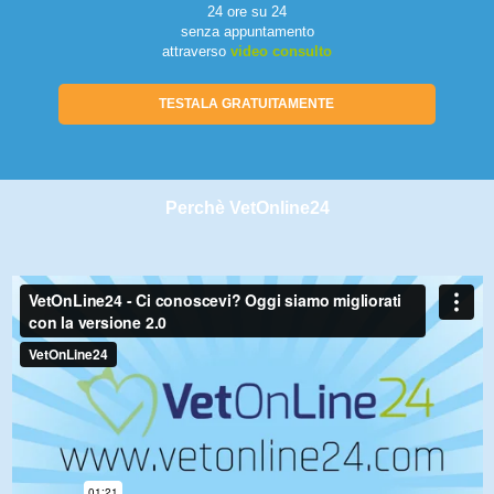
24 ore su 24
senza appuntamento
attraverso
video consulto
TESTALA GRATUITAMENTE
Perchè VetOnline24