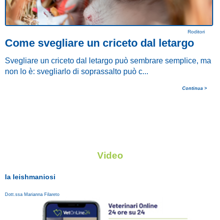
Roditori
Categoria:
Come svegliare un criceto dal letargo
I
Svegliare un criceto dal letargo può sembrare semplice, ma
non lo è: svegliarlo di soprassalto può c...
S
è
Continua >
Video
la leishmaniosi
Dott.ssa Marianna Filareto