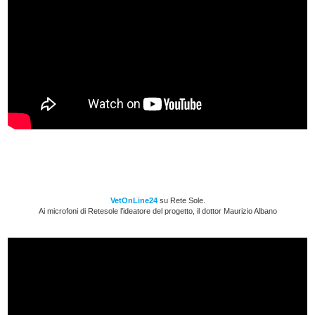
VetOnLine24
su Rete Sole.
Ai microfoni di Retesole l’ideatore del progetto, il dottor Maurizio Albano