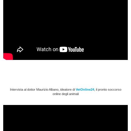
Intervista al dottor Maurizio Albano, ideatore di
VetOnline24
, il pronto soccorso
online degli animali