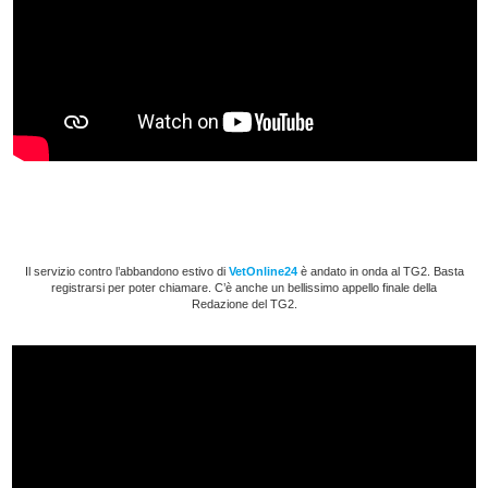
Il servizio contro l’abbandono estivo di
VetOnline24
è andato in onda al TG2. Basta
registrarsi per poter chiamare. C’è anche un bellissimo appello finale della
Redazione del TG2.