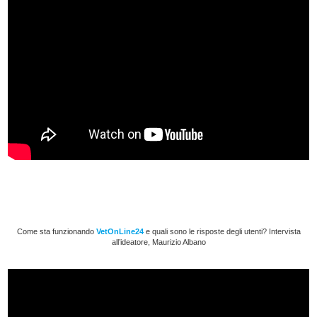
Come sta funzionando
VetOnLine24
e quali sono le risposte degli utenti? Intervista
all’ideatore, Maurizio Albano