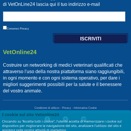
di VetOnLine24 lascia qui il tuo indirizzo e-mail
Consenso
Privacy
VetOnline24
Costruire un networking di medici veterinari qualificati che
attraverso l'uso della nostra piattaforma siano raggiungibili,
in ogni momento e con ogni sistema operativo, per dare i
migliori suggerimenti possibili per la salute e il benessere
del vostro animale.
Condizioni di utilizzo
-
Privacy
-
Informativa Cookie
I cookie sul sito Vetonline24
Cliccando su "Accetta tutti i cookie", l'utente accetta di memorizzare i cookie sul
dispositivo per migliorare la navigazione del sito, analizzare l'utilizzo del sito e
Copyright © 2017 VetOnLine24 - di LGF srl - P.IVA 13674721009
assistere nelle nostre attività di marketing.