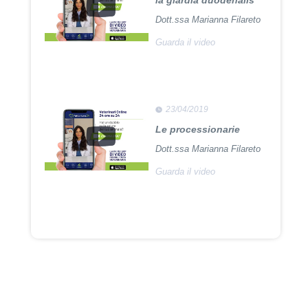
la giardia duodenalis
Dott.ssa Marianna Filareto
Guarda il video
23/04/2019
Le processionarie
Dott.ssa Marianna Filareto
Guarda il video
23/04/2018
Adozione Pet con
Leishmaniosi
Dott. Felici Manuel