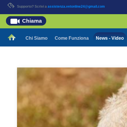
Supporto? Scrivi a
assistenza.vetonline24@gmail.com
Chiama
Chi Siamo
Come Funziona
News - Video