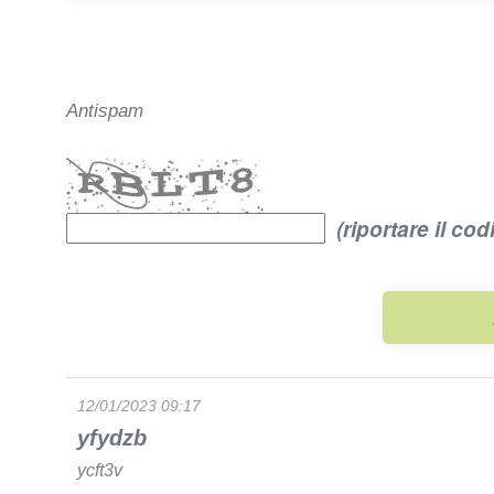
Antispam
(riportare il cod
12/01/2023 09:17
yfydzb
ycft3v