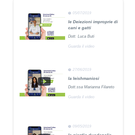
05/07/2019
le Deiezioni improprie di
cani e gatti
Dott. Luca Buti
Guarda il video
27/06/2019
la leishmaniosi
Dott.ssa Marianna Filareto
Guarda il video
09/05/2019