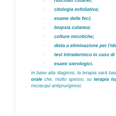
·
raschiati cutanei;
·
citologia esfoliativa;
·
esame delle feci;
·
biopsia cutanea;
·
colture micotiche;
·
dieta a eliminazione per l'ide
·
test intradermico in caso di
·
esami sierologici.
In base alla diagnosi, la terapia sarà ba
orale
che, molto spesso, su
terapia to
risciacqui antipruriginosi.