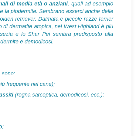
ali di media età o anziani
, quali ad esempio
re e la piodermite. Sembrano esserci anche delle
olden retriever, Dalmata e piccole razze terrier
 di dermatite atopica, nel West Highland è più
assezia e lo Shar Pei sembra predisposto alla
iodermite e demodicosi.
o sono:
iù frequente nel cane);
assiti
(rogna sarcoptica, demodicosi, ecc.);
o
;