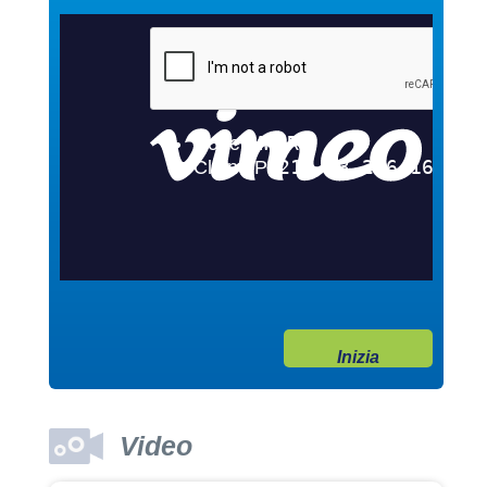
Guarda il video
04/10/2017
Garanzie post vendita
Dott. Maurizio Albano
Guarda il video
04/10/2017
Inizia
Adozione
Dott. Maurizio Albano
Guarda il video
Video