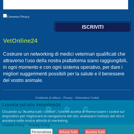
Consenso
Privacy
VetOnline24
Costruire un networking di medici veterinari qualificati che
attraverso l'uso della nostra piattaforma siano raggiungibili,
in ogni momento e con ogni sistema operativo, per dare i
migliori suggerimenti possibili per la salute e il benessere
del vostro animale.
Condizioni di utilizzo
-
Privacy
-
Informativa Cookie
I cookie sul sito Vetonline24
Cliccando su "Accetta tutti i cookie", l'utente accetta di memorizzare i cookie sul
dispositivo per migliorare la navigazione del sito, analizzare l'utilizzo del sito e
Copyright © 2017 VetOnLine24 - di LGF srl - P.IVA 13674721009
assistere nelle nostre attività di marketing.
Cookies Policy
Privacy Policy
CHIAMA VETERINARI
Personalizza
Rifiuta Tutti
Accetta Tutti