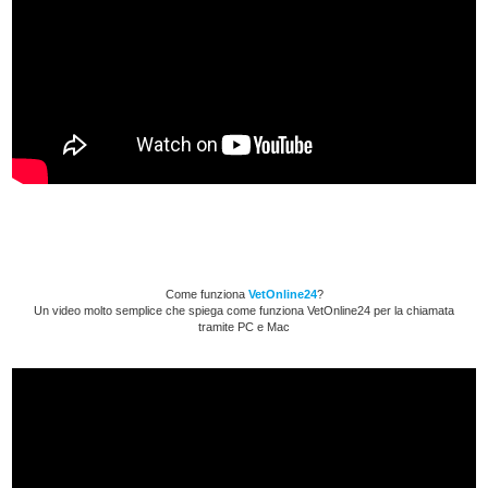
Come funziona
VetOnline24
?
Un video molto semplice che spiega come funziona VetOnline24 per la chiamata
tramite PC e Mac