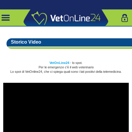
Storico Video
VetOnLine24
- lo spot.
Per le emergenze c'è il web veterinario
Lo spot di VetOnline24, che ci spiega quali sono i lati positivi della telemedicina.