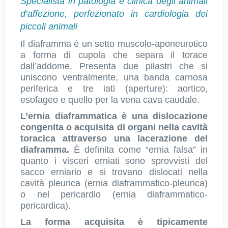
Specialista in patologia e clinica degli animali
d’affezione, perfezionato in cardiologia dei
piccoli animali
Il diaframma è un setto muscolo-aponeurotico
a forma di cupola che separa il torace
dall’addome. Presenta due pilastri che si
uniscono ventralmente, una banda carnosa
periferica e tre iati (aperture): aortico,
esofageo e quello per la vena cava caudale.
L’ernia diaframmatica è una dislocazione
congenita o acquisita di organi nella cavità
toracica attraverso una lacerazione del
diaframma.
È definita come “ernia falsa” in
quanto i visceri erniati sono sprovvisti del
sacco erniario e si trovano dislocati nella
cavità pleurica (ernia diaframmatico-pleurica)
o nel pericardio (ernia diaframmatico-
pericardica).
La forma acquisita è tipicamente