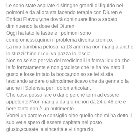
Le sono state aspirate 4 siringhe grandi di liquido nei
polmoni e da allora sta facendo terapia con Diuren e
Enricat Flavour,che dovrà continuare fino a sabato
diminuendo la dose del Diuren.
Oggi ha fatto le lastre e i polmoni sono
compromessi,quindi il problema diventa cronico.
La mia bambina pelosa ha 13 anni ma non mangia,anche
lo stuzzichino di cui va pazza lo lascia.
Non so se sia per via dei medicinali in forma liquida che
le fo forzatamente e non gradisce che le ha rovinato il
gusto e forse irritato la bocca,non so se lei si stia
lasciando andare o altro:dimenticavo che da gennaio fa
anche il Solensia per i dolori articolari.
Che cosa posso fare o darle perché torni ad essere
appetente?Non mangia da giorni,non da 24 o 48 ore e
bere tanto non è un nutrimento.
Vorrei un parere o consiglio oltre quello che mi ha detto il
suo vet e spero di essere capitata nel posto
giusto,scusate la sincerità e vi ringrazio