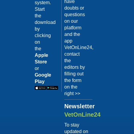
have
system.
La
doubts or
Start
questions
Comunicazion
the
on our
download
del Cane: Il
platform
by
Significato
and the
clicking
del
app
on
“Linguaggio”
16/01/2018
VetOnLine24,
the
contact
(Parte
Apple
the
Store
seconda)
editors by
or
Oltre ai segnali
filling out
Google
apparenti che noi
the form
Play
abbiamo l’obbligo di
on the
conoscere per non
incorrere in errori di
right >>
Category:
comprensione, è
bene no...
La
Newsletter
Continua >
Comunicazion
VetOnLine24
del Cane: Il
To stay
Significato
updated on