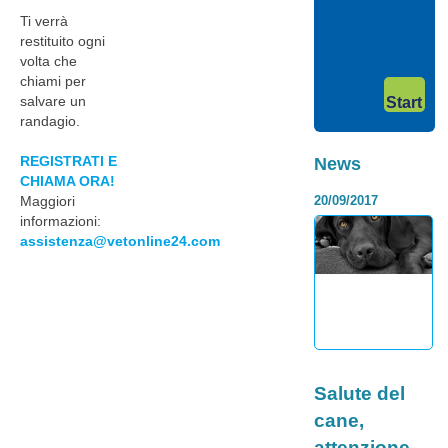
meno sviluppati ed
Ti verrà
utili a scopi
precisi&h...
restituito ogni
Category:
Continua >
volta che
I contro della
chiami per
dieta BARF, i
salvare un
Start
rischi
randagio.
dell’alimentaz
REGISTRATI E
News
naturale
CHIAMA ORA!
Maggiori
20/09/2017
Dubbi
sull’alimentazione
informazioni:
corretta per il tuo
assistenza@vetonline24.com
cane o il tuo gatto?
Hai pensato o già
stai seguendo la
filosofia della Die...
Continua >
Category:
Salute del
cane,
attenzione