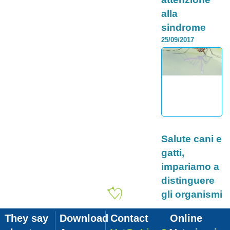
alla
sindrome
torsione
25/09/2017
gastrica
La salute del cane è
importante, proprio
come la nostra. Per
questo, è importante
imparare a
riconoscere a...
Continua >
Category:
Salute cani e
gatti,
impariamo a
distinguere
gli organismi
più dannosi
26/10/2017
They say
Download
Contact
Online
La salute di cani e