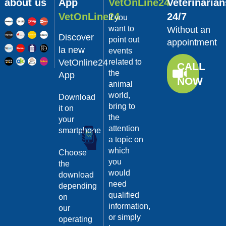
gatti è importante,
about us
App
VetOnLine24
Veterinarian
per questo è bene
VetOnLine24
24/7
If you
conoscere quali
organismi possono
want to
Without an
Discover
essere per lor...
point out
appointment
Continua >
la new
events
VetOnline24
related to
Category:
CALL
the
Alimentazione
App
NOW
animal
per cani e
world,
Download
gatti
bring to
it on
secondo
the
your
natura: la
attention
smartphone
a topic on
dieta BARF
16/01/2018
which
Choose
Lo sapevi che, alla
you
the
lunga, i mangimi
would
industriali possono
download
diminuire le difese
need
depending
immunitarie e
qualified
on
aumentare le
information,
our
allergie? Ma all...
or simply
Continua >
operating
Category: