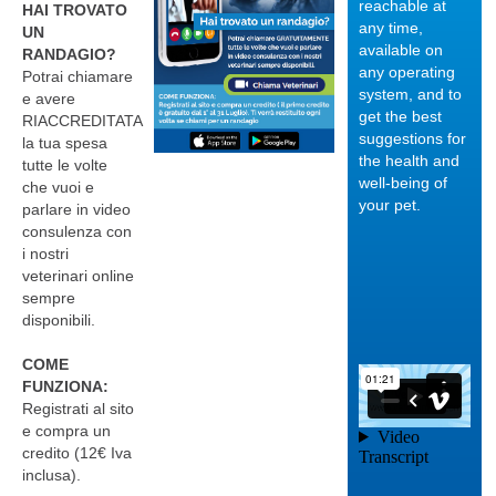
reachable at
HAI TROVATO
any time,
UN
available on
RANDAGIO?
any operating
Potrai chiamare
system, and to
e avere
get the best
RIACCREDITATA
suggestions for
la tua spesa
the health and
tutte le volte
well-being of
Category:
che vuoi e
your pet.
parlare in video
Sviluppo
consulenza con
neurologico
i nostri
e
veterinari online
sempre
morfologico
disponibili.
del cucciolo
- I sensi del
02/02/2018
COME
FUNZIONA:
cane adulto
Registrati al sito
A seconda del
e compra un
periodo di vita del
credito (12€ Iva
tuo cane, i suoi
inclusa).
sensi saranno più o