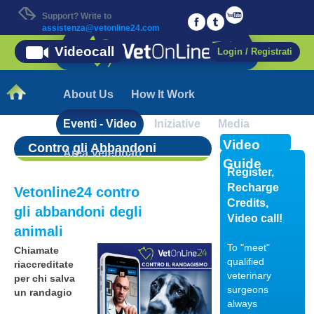
Support? Write to
assistenza@vetonline24.com
Videocall
Login / Registrati
About Us
How It Work
Eventi - Video
Iniziative
Media
Video
Contro gli Abbandoni
Area Veterinari
Guide
Register,
Recharge
Vetonline24 contro
Credits,
gli abbandoni degli
Video call!
animali
To "meet"
Chiamate
qualified
riaccreditate
veterinary
per chi salva
surgeons
un randagio
always
18/01/2018