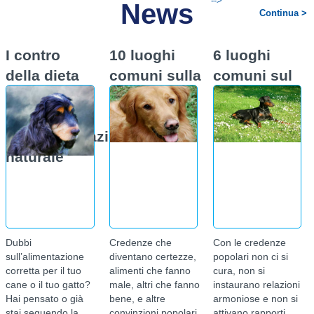
-->
News
Significato del
Continua >
“Linguaggio”
(Parte prima)
I contro
10 luoghi
6 luoghi
della dieta
comuni sulla
comuni sul
Ogni suo atteggiamento
vuole dirti qualcosa:
BARF, i
salute del
rapporto
facilita la comunicazione
rischi
cane
uomo/cane
con il tuo cane per
permettergli di parlarti e
dell’alimentazione
di capirti.
Continua >
naturale
Category:
Alimentazione
per cani e gatti
secondo
Dubbi
Credenze che
Con le credenze
natura: la dieta
sull’alimentazione
diventano certezze,
popolari non ci si
BARF
corretta per il tuo
alimenti che fanno
cura, non si
cane o il tuo gatto?
male, altri che fanno
instaurano relazioni
Lo sapevi che, alla lunga,
Hai pensato o già
bene, e altre
armoniose e non si
i mangimi industriali
stai seguendo la
convinzioni popolari
attivano rapporti