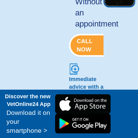
Without
an
appointment
CALL
NOW
Immediate
advice with a
REGISTERED
Discover the new
VETERINARIAN
VetOnline24 App
Download it on
your
smartphone >