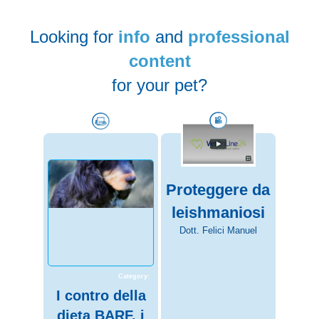
Category:
Looking for
info
and
professional
Salute del
content
cane,
attenzione alla
for your pet?
sindrome
torsione
gastrica
La salute del cane è
importante, proprio come
Proteggere da
la nostra. Per questo, è
importante imparare a
leishmaniosi
riconoscere anche alcune
patologie, come la...
Dott. Felici Manuel
Continua >
Category:
I contro della
dieta BARF, i
rischi