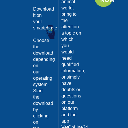
animal
dell’alimentazione
world,
Download
naturale
bring to
it on
the
your
Dubbi sull’alimentazione
attention
corretta per il tuo cane o
smartphone
il tuo gatto? Hai pensato
a topic on
o già stai seguendo la
which
Choose
filosofia della Dieta
you
the
BARF? Quì ti
would
spiegheremo pe...
download
Continua >
need
depending
qualified
on
information,
our
or simply
operating
have
system.
doubts or
Start
questions
the
on our
download
platform
by
and the
clicking
app
on
VetOnLine24,