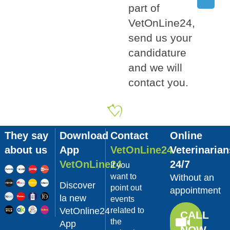
part of
Category:
Salute del
VetOnLine24,
cane,
send us your
attenzione alla
candidature
sindrome
and we will
torsione
contact you.
gastrica
La salute del cane è
importante, proprio come
la nostra. Per questo, è
They say
Download
Contact
Online
importante imparare a
riconoscere anche alcune
about us
App
VetOnLine24
Veterinarian
patologie, come la...
VetOnLine24
24/7
If you
Continua >
want to
Without an
Category:
Discover
point out
appointment
I contro della
la new
events
dieta BARF, i
VetOnline24
related to
CALL
the
rischi
App
NOW