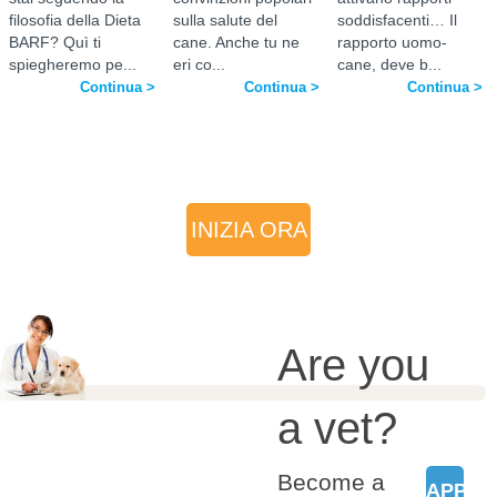
possono diminuire le
filosofia della Dieta
sulla salute del
soddisfacenti… Il
difese immunitarie e
BARF? Quì ti
cane. Anche tu ne
rapporto uomo-
aumentare le allergie?
Ma allora, cosa dare da
spiegheremo pe...
eri co...
cane, deve b...
mangiare ai ...
Continua >
Continua >
Continua >
Continua >
Category:
Salute cani e
gatti,
INIZIA ORA
impariamo a
distinguere gli
organismi più
dannosi
Are you
La salute di cani e gatti è
importante, per questo è
bene conoscere quali
a vet?
organismi possono
essere per loro dannosi e
perché.
Become a
Continua >
APPLY