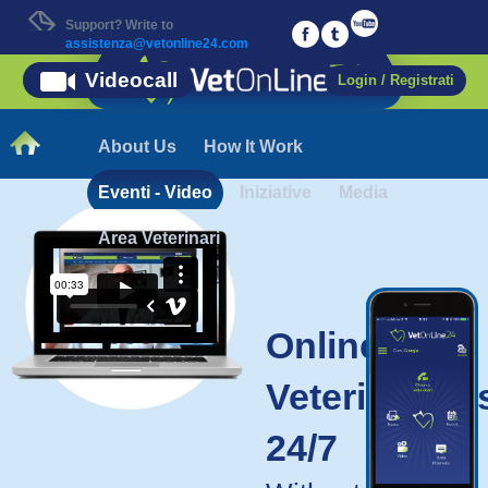
Support? Write to
assistenza@vetonline24.com
Videocall
Login / Registrati
About Us
How It Work
Eventi - Video
Iniziative
Media
Area Veterinari
clicca
Online
Veterinarian
24/7