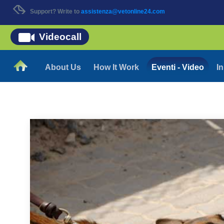
Support? Write to
assistenza@vetonline24.com
Videocall
About Us
How It Work
Eventi - Video
In