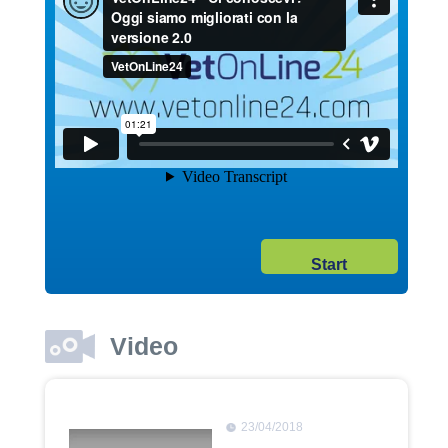
04/10/2017
Acquisto Pet Online
Dott. Maurizio Albano
Guarda il video
04/10/2017
Start
Comportamento pet
Dott. Maurizio Albano
Guarda il video
Video
23/04/2018